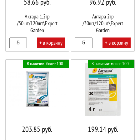
58.66
руб.
96.92
руб.
Актара 1,2гр
Актара 2гр
/30шт/120шт\Expert
/30шт/120шт\Expert
Garden
Garden
+ в корзину
+ в корзину
В
В
В наличии: более 100 .
В наличии: менее 100 .
корзине!
корзине!
203.85
руб.
199.14
руб.