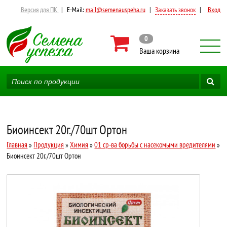
Версия для ПК
|
E-Mail:
mail@semenauspeha.ru
|
Заказать звонок
|
Вход
0
Ваша корзина
Биоинсект 20г./70шт Ортон
Главная
»
Продукция
»
Химия
»
01 ср-ва борьбы с насекомыми вредителями
»
Биоинсект 20г./70шт Ортон