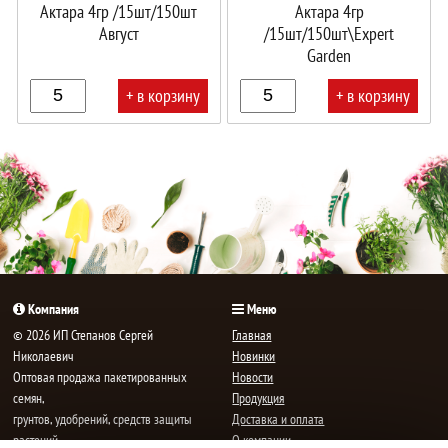
Актара 4гр /15шт/150шт
Актара 4гр
Август
/15шт/150шт\Expert
Garden
+ в корзину
+ в корзину
В
В
корзине!
корзине!
Компания
Меню
© 2026 ИП Степанов Сергей
Главная
Николаевич
Новинки
Oптовая продажа пакетированных
Новости
семян,
Продукция
грунтов, удобрений, средств защиты
Доставка и оплата
растений.
О компании