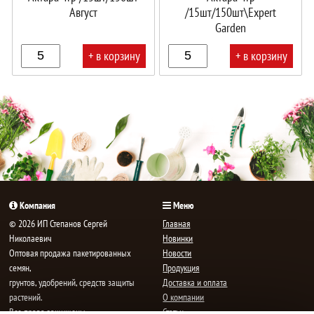
Август
/15шт/150шт\Expert
Garden
+ в корзину
+ в корзину
В
В
корзине!
корзине!
Компания
Меню
© 2026 ИП Степанов Сергей
Главная
Николаевич
Новинки
Oптовая продажа пакетированных
Новости
семян,
Продукция
грунтов, удобрений, средств защиты
Доставка и оплата
растений.
О компании
Все права защищены.
Статьи