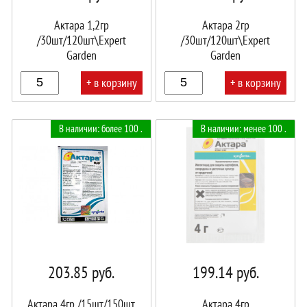
Актара 1,2гр
Актара 2гр
/30шт/120шт\Expert
/30шт/120шт\Expert
Garden
Garden
+ в корзину
+ в корзину
В
В
В наличии: более 100 .
В наличии: менее 100 .
корзине!
корзине!
203.85
руб.
199.14
руб.
Актара 4гр /15шт/150шт
Актара 4гр