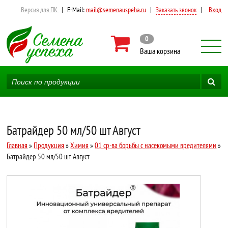
Версия для ПК
|
E-Mail:
mail@semenauspeha.ru
|
Заказать звонок
|
Вход
0
Ваша корзина
Батрайдер 50 мл/50 шт Август
Главная
»
Продукция
»
Химия
»
01 ср-ва борьбы с насекомыми вредителями
»
Батрайдер 50 мл/50 шт Август