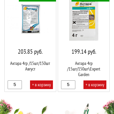
корзине!
корзине!
203.85
руб.
199.14
руб.
Актара 4гр /15шт/150шт
Актара 4гр
Август
/15шт/150шт\Expert
Garden
+ в корзину
+ в корзину
В
В
корзине!
корзине!