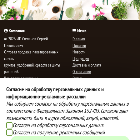
Компания
Меню
© 2026 ИП Степанов Сергей
Главная
Николаевич
Новинки
Oптовая продажа пакетированных
Новости
семян,
Продукция
грунтов, удобрений, средств защиты
Доставка и оплата
растений.
О компании
Все права защищены.
Статьи
Контакты
Согласие на обработку персональных данных и
E-mail:
mail@semenauspeha.ru
Телефон: +7 (8352) 28-80-34
информационно-рекламные рассылки
Адрес: г. Чебоксары, пр. Мира 76 А
Мы собираем согласия на обработку персональных данных в
соответствие с Федеральным Законом 152-ФЗ. Согласие дает
возможность быть в курсе обновлений, акций, новостей.
Способы оплаты
Доставка
Согласен на обработку персональных данных
Вы можете оплатить покупки
Наша компания осуществляет
Согласен на получение рекламных сообщений
наличными при получении товара,
бесплатную