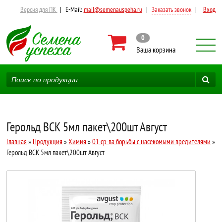
Версия для ПК
|
E-Mail:
mail@semenauspeha.ru
|
Заказать звонок
|
Вход
0
Ваша корзина
Герольд ВСК 5мл пакет\200шт Август
Главная
»
Продукция
»
Химия
»
01 ср-ва борьбы с насекомыми вредителями
»
Герольд ВСК 5мл пакет\200шт Август