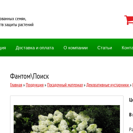
ованных семян,
ств защиты растений
ция
Доставка и оплата
О компании
Статьи
Конт
Фантом\Поиск
Главная
»
Продукция
»
Посадочный материал
»
Декоративные кустарники
»
Ц
В
Ра