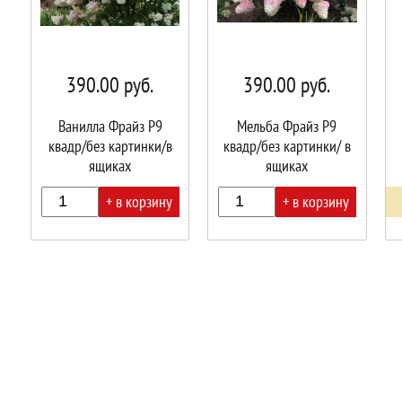
390.00
руб.
390.00
руб.
Ванилла Фрайз Р9
Мельба Фрайз Р9
квадр/без картинки/в
квадр/без картинки/ в
ящиках
ящиках
+ в корзину
+ в корзину
В
В
корзине!
корзине!