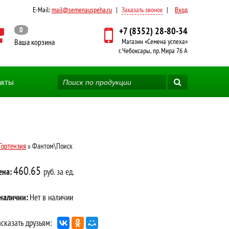
E-Mail:
mail@semenauspeha.ru
|
Заказать звонок
|
Вход
0
+7 (8352) 28-80-34
Ваша корзина
Магазин «Семена успеха»
г. Чебоксары, пр. Мира 76 А
акты
Гортензия
» Фантом\Поиск
460.65
ена:
руб. за ед.
 наличии:
Нет в наличии
сказать друзьям: