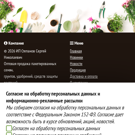
Компания
Меню
© 2026 ИП Степанов Сергей
Главная
Николаевич
Новинки
Oптовая продажа пакетированных
Новости
семян,
Продукция
грунтов, удобрений, средств защиты
Доставка и оплата
растений.
О компании
Все права защищены.
Статьи
Согласие на обработку персональных данных и
Контакты
E-mail:
mail@semenauspeha.ru
информационно-рекламные рассылки
Телефон: +7 (8352) 28-80-34
Мы собираем согласия на обработку персональных данных в
Адрес: г. Чебоксары, пр. Мира 76 А
соответствие с Федеральным Законом 152-ФЗ. Согласие дает
возможность быть в курсе обновлений, акций, новостей.
Согласен на обработку персональных данных
Способы оплаты
Доставка