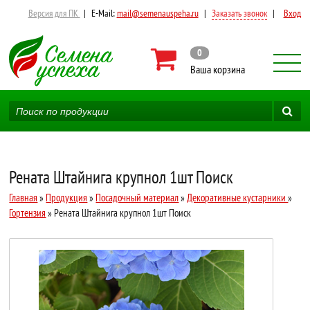
Версия для ПК
|
E-Mail:
mail@semenauspeha.ru
|
Заказать звонок
|
Вход
0
Ваша корзина
Рената Штайнига крупнол 1шт Поиск
Главная
»
Продукция
»
Посадочный материал
»
Декоративные кустарники
»
Гортензия
» Рената Штайнига крупнол 1шт Поиск