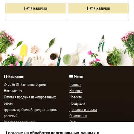
Нет в наличии
Нет в наличии
Компания
Меню
© 2026 ИП Степанов Сергей
Главная
Николаевич
Новинки
Oптовая продажа пакетированных
Новости
семян,
Продукция
грунтов, удобрений, средств защиты
Доставка и оплата
растений.
О компании
Все права защищены.
Статьи
Контакты
Согласие на обработку персональных данных и
E-mail:
mail@semenauspeha.ru