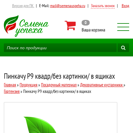
Версия для ПК
|
E-Mail:
mail@semenauspeha.ru
|
Заказать звонок
|
Вход
0
Ваша корзина
Пинкачу Р9 квадр/без картинки/ в ящиках
Главная
»
Продукция
»
Посадочный материал
»
Декоративные кустарники
»
Гортензия
» Пинкачу Р9 квадр/без картинки/ в ящиках