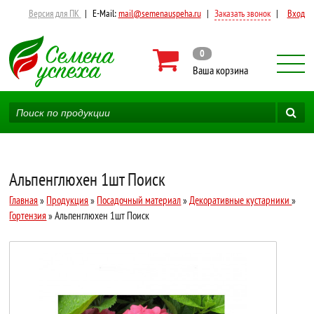
Версия для ПК
|
E-Mail:
mail@semenauspeha.ru
|
Заказать звонок
|
Вход
0
Ваша корзина
Альпенглюхен 1шт Поиск
Главная
»
Продукция
»
Посадочный материал
»
Декоративные кустарники
»
Гортензия
» Альпенглюхен 1шт Поиск