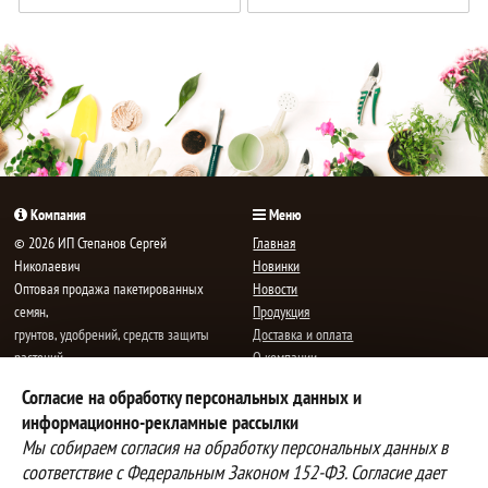
Компания
Меню
© 2026 ИП Степанов Сергей
Главная
Николаевич
Новинки
Oптовая продажа пакетированных
Новости
семян,
Продукция
грунтов, удобрений, средств защиты
Доставка и оплата
растений.
О компании
Все права защищены.
Статьи
Согласие на обработку персональных данных и
Контакты
E-mail:
mail@semenauspeha.ru
информационно-рекламные рассылки
Телефон: +7 (8352) 28-80-34
Мы собираем согласия на обработку персональных данных в
Адрес: г. Чебоксары, пр. Мира 76 А
соответствие с Федеральным Законом 152-ФЗ. Согласие дает