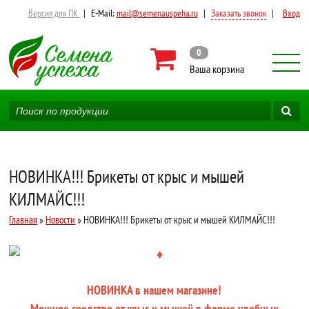
Версия для ПК
|
E-Mail:
mail@semenauspeha.ru
|
Заказать звонок
|
Вход
0
Ваша корзина
НОВИНКА!!! Брикеты от крыс и мышей
КИЛМАЙС!!!
Главная
»
Новости
» НОВИНКА!!! Брикеты от крыс и мышей КИЛМАЙС!!!
НОВИНКА в нашем магазине!
Мощное средство от крыс и мышей в форме удобных