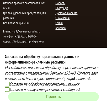
Oптовая продажа пакетированных
Новости
семян,
Продукция
грунтов, удобрений, средств защиты
Доставка и оплата
растений.
О компании
Все права защищены.
Статьи
Контакты
E-mail:
mail@semenauspeha.ru
Телефон: +7 (8352) 28-80-34
Адрес: г. Чебоксары, пр. Мира 76 А
Способы оплаты
Доставка
Согласие на обработку персональных данных и
информационно-рекламные рассылки
Вы можете оплатить покупки
Наша компания осуществляет
наличными при получении товара,
бесплатную
Мы собираем согласия на обработку персональных данных в
либо выбрать другой способ оплаты
доставку до терминалов транспортных
соответствие с Федеральным Законом 152-ФЗ. Согласие дает
Инструкция по оплате банковской
компаний.
возможность быть в курсе обновлений, акций, новостей.
картой
Подробнее об условиях условиях
Согласен на обработку персональных данных
оплаты и доставки
Согласен на получение рекламных сообщений
Создание сайта -
IZEX
Принять