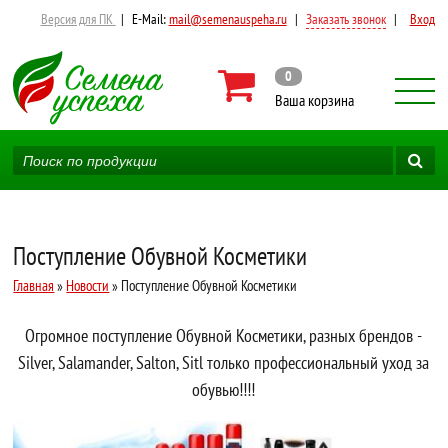
Версия для ПК
|
E-Mail:
mail@semenauspeha.ru
|
Заказать звонок
|
Вход
0
Ваша корзина
Поступление Обувной Косметики
Главная
»
Новости
» Поступление Обувной Косметики
Огромное поступление Обувной Косметики, разных брендов -
Silver, Salamander, Salton, Sitl только профессиональный уход за
обувью!!!!