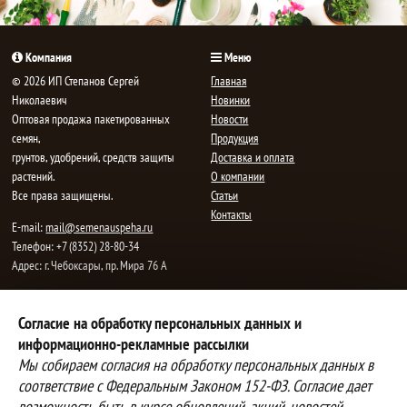
Компания
Меню
© 2026 ИП Степанов Сергей
Главная
Николаевич
Новинки
Oптовая продажа пакетированных
Новости
семян,
Продукция
грунтов, удобрений, средств защиты
Доставка и оплата
растений.
О компании
Все права защищены.
Статьи
Контакты
E-mail:
mail@semenauspeha.ru
Телефон: +7 (8352) 28-80-34
Адрес: г. Чебоксары, пр. Мира 76 А
Способы оплаты
Доставка
Согласие на обработку персональных данных и
информационно-рекламные рассылки
Вы можете оплатить покупки
Наша компания осуществляет
наличными при получении товара,
бесплатную
Мы собираем согласия на обработку персональных данных в
либо выбрать другой способ оплаты
доставку до терминалов транспортных
соответствие с Федеральным Законом 152-ФЗ. Согласие дает
Инструкция по оплате банковской
компаний.
возможность быть в курсе обновлений, акций, новостей.