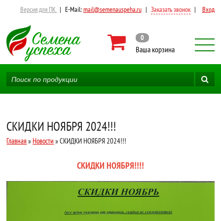
Версия для ПК
|
E-Mail:
mail@semenauspeha.ru
|
Заказать звонок
|
Вход
0
Ваша корзина
СКИДКИ НОЯБРЯ 2024!!!
Главная
»
Новости
» СКИДКИ НОЯБРЯ 2024!!!
СКИДКИ НОЯБРЯ!!!!