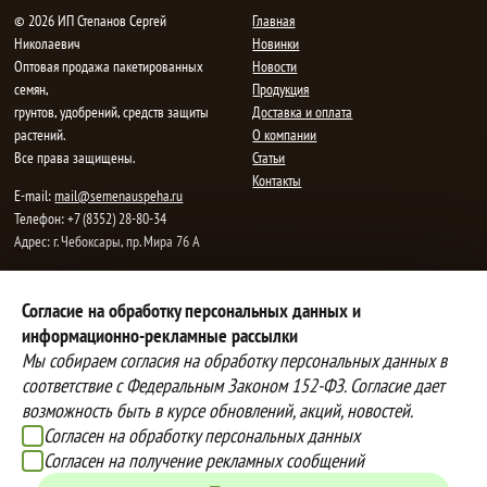
© 2026 ИП Степанов Сергей
Главная
Николаевич
Новинки
Oптовая продажа пакетированных
Новости
семян,
Продукция
грунтов, удобрений, средств защиты
Доставка и оплата
растений.
О компании
Все права защищены.
Статьи
Контакты
E-mail:
mail@semenauspeha.ru
Телефон: +7 (8352) 28-80-34
Адрес: г. Чебоксары, пр. Мира 76 А
Способы оплаты
Доставка
Согласие на обработку персональных данных и
информационно-рекламные рассылки
Вы можете оплатить покупки
Наша компания осуществляет
наличными при получении товара,
бесплатную
Мы собираем согласия на обработку персональных данных в
либо выбрать другой способ оплаты
доставку до терминалов транспортных
соответствие с Федеральным Законом 152-ФЗ. Согласие дает
Инструкция по оплате банковской
компаний.
возможность быть в курсе обновлений, акций, новостей.
картой
Подробнее об условиях условиях
Согласен на обработку персональных данных
оплаты и доставки
Согласен на получение рекламных сообщений
Создание сайта -
IZEX