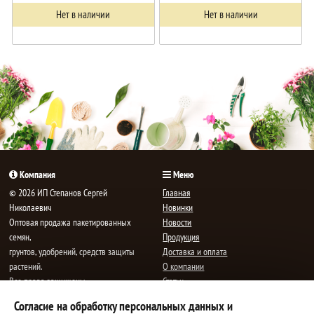
Нет в наличии
Нет в наличии
Компания
Меню
© 2026 ИП Степанов Сергей
Главная
Николаевич
Новинки
Oптовая продажа пакетированных
Новости
семян,
Продукция
грунтов, удобрений, средств защиты
Доставка и оплата
растений.
О компании
Все права защищены.
Статьи
Контакты
Согласие на обработку персональных данных и
E-mail:
mail@semenauspeha.ru