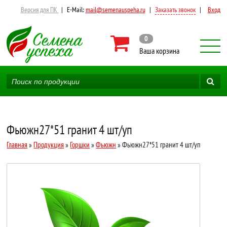
Версия для ПК
|
E-Mail:
mail@semenauspeha.ru
|
Заказать звонок
|
Вход
0
Ваша корзина
Фьюжн27*51 гранит 4 шт/уп
Главная
»
Продукция
»
Горшки
»
Фьюжн
» Фьюжн27*51 гранит 4 шт/уп