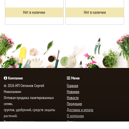
Нет в наличии
Нет в наличии
Компания
Меню
© 2026 ИП Степанов Сергей
Главная
Николаевич
Новинки
Oптовая продажа пакетированных
Новости
семян,
Продукция
грунтов, удобрений, средств защиты
Доставка и оплата
растений.
О компании
Все права защищены.
Статьи
Контакты