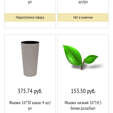
уп
шт/уп
Недостаточно товара
Нет в наличии
375.74
руб.
153.50
руб.
Фьюжн 16*30 какао 4 шт/
Фьюжн низкий 16*14,5
уп
белая роза/6шт