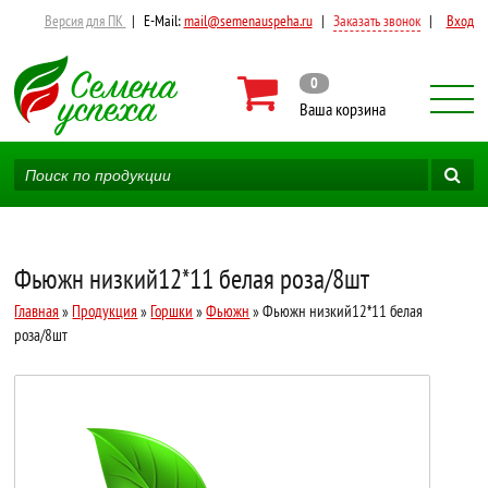
Версия для ПК
|
E-Mail:
mail@semenauspeha.ru
|
Заказать звонок
|
Вход
0
Ваша корзина
Фьюжн низкий12*11 белая роза/8шт
Главная
»
Продукция
»
Горшки
»
Фьюжн
» Фьюжн низкий12*11 белая
роза/8шт