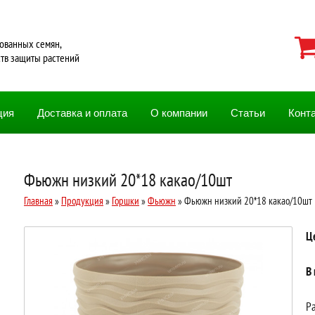
ованных семян,
ств защиты растений
ция
Доставка и оплата
О компании
Статьи
Конт
Фьюжн низкий 20*18 какао/10шт
Главная
»
Продукция
»
Горшки
»
Фьюжн
» Фьюжн низкий 20*18 какао/10шт
Ц
В
Ра