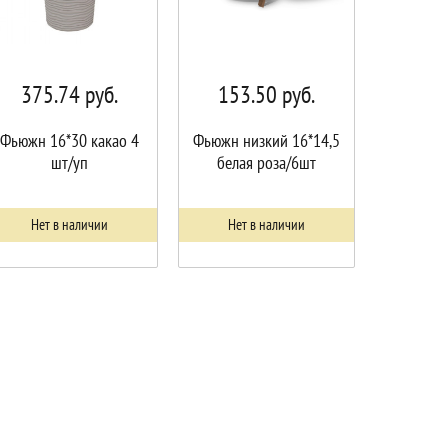
375.74
руб.
153.50
руб.
Фьюжн 16*30 какао 4
Фьюжн низкий 16*14,5
шт/уп
белая роза/6шт
Нет в наличии
Нет в наличии