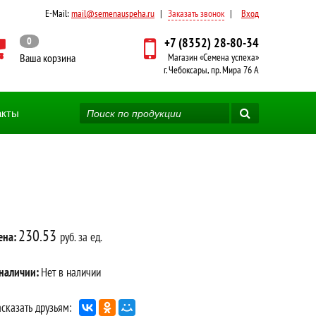
E-Mail:
mail@semenauspeha.ru
|
Заказать звонок
|
Вход
0
+7 (8352) 28-80-34
Ваша корзина
Магазин «Семена успеха»
г. Чебоксары, пр. Мира 76 А
акты
230.53
ена:
руб. за ед.
 наличии:
Нет в наличии
сказать друзьям: