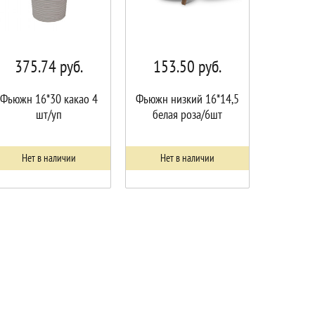
375.74
руб.
153.50
руб.
Фьюжн 16*30 какао 4
Фьюжн низкий 16*14,5
шт/уп
белая роза/6шт
Нет в наличии
Нет в наличии