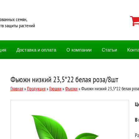
ованных семян,
ств защиты растений
ция
Доставка и оплата
О компании
Статьи
Конт
Фьюжн низкий 23,5*22 белая роза/8шт
Главная
»
Продукция
»
Горшки
»
Фьюжн
» Фьюжн низкий 23,5*22 белая роз
Ц
В
Ра