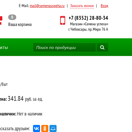
E-Mail:
mail@semenauspeha.ru
|
Заказать звонок
|
Вход
0
+7 (8352) 28-80-34
Ваша корзина
Магазин «Семена успеха»
г. Чебоксары, пр. Мира 76 А
акты
а/8шт
341.84
ена:
руб. за ед.
 наличии:
Нет в наличии
сказать друзьям: