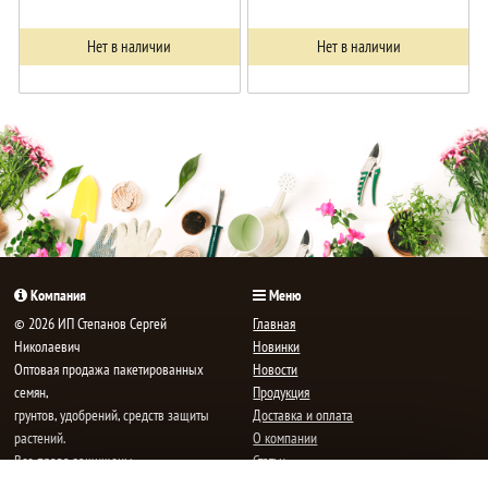
Нет в наличии
Нет в наличии
Компания
Меню
© 2026 ИП Степанов Сергей
Главная
Николаевич
Новинки
Oптовая продажа пакетированных
Новости
семян,
Продукция
грунтов, удобрений, средств защиты
Доставка и оплата
растений.
О компании
Все права защищены.
Статьи
Контакты