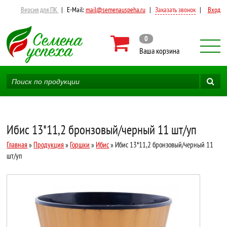
Версия для ПК
|
E-Mail:
mail@semenauspeha.ru
|
Заказать звонок
|
Вход
0
Ваша корзина
Ибис 13*11,2 бронзовый/черный 11 шт/уп
Главная
»
Продукция
»
Горшки
»
Ибис
» Ибис 13*11,2 бронзовый/черный 11
шт/уп