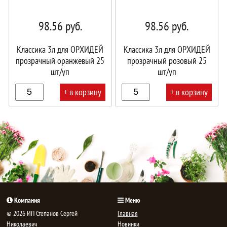
98.56
руб.
98.56
руб.
Классика 3л для ОРХИДЕЙ
Классика 3л для ОРХИДЕЙ
прозрачный оранжевый 25
прозрачный розовый 25
шт/уп
шт/уп
+ в корзину
+ в корзину
В
В
корзине!
корзине!
Компания
Меню
© 2026 ИП Степанов Сергей
Главная
Николаевич
Новинки