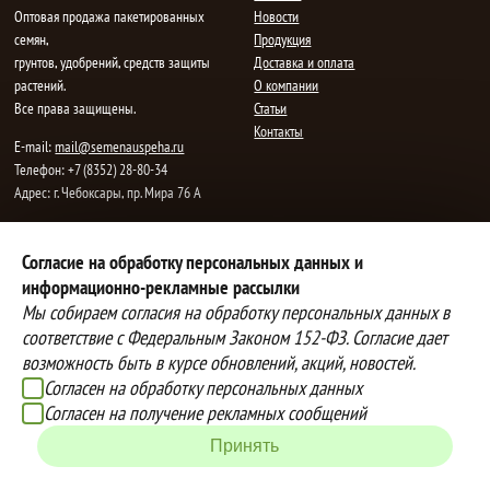
Oптовая продажа пакетированных
Новости
семян,
Продукция
грунтов, удобрений, средств защиты
Доставка и оплата
растений.
О компании
Все права защищены.
Статьи
Контакты
E-mail:
mail@semenauspeha.ru
Телефон: +7 (8352) 28-80-34
Адрес: г. Чебоксары, пр. Мира 76 А
Способы оплаты
Доставка
Согласие на обработку персональных данных и
информационно-рекламные рассылки
Вы можете оплатить покупки
Наша компания осуществляет
наличными при получении товара,
бесплатную
Мы собираем согласия на обработку персональных данных в
либо выбрать другой способ оплаты
доставку до терминалов транспортных
соответствие с Федеральным Законом 152-ФЗ. Согласие дает
Инструкция по оплате банковской
компаний.
возможность быть в курсе обновлений, акций, новостей.
картой
Подробнее об условиях условиях
Согласен на обработку персональных данных
оплаты и доставки
Согласен на получение рекламных сообщений
Создание сайта -
IZEX
Принять