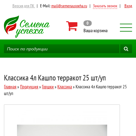
Версия для ПК
|
E-Mail:
mail@semenauspeha.ru
|
Заказать звонок
|
Вход
0
Ваша корзина
Классика 4л Кашпо терракот 25 шт/уп
Главная
»
Продукция
»
Горшки
»
Классика
» Классика 4л Кашпо терракот 25
шт/уп