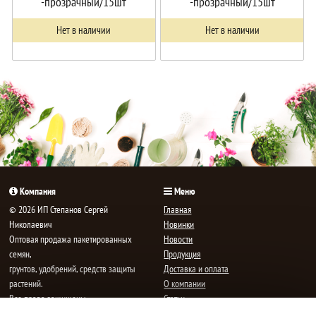
-прозрачный/15шт
-прозрачный/15шт
Нет в наличии
Нет в наличии
Компания
Меню
© 2026 ИП Степанов Сергей
Главная
Николаевич
Новинки
Oптовая продажа пакетированных
Новости
семян,
Продукция
грунтов, удобрений, средств защиты
Доставка и оплата
растений.
О компании
Все права защищены.
Статьи
Контакты