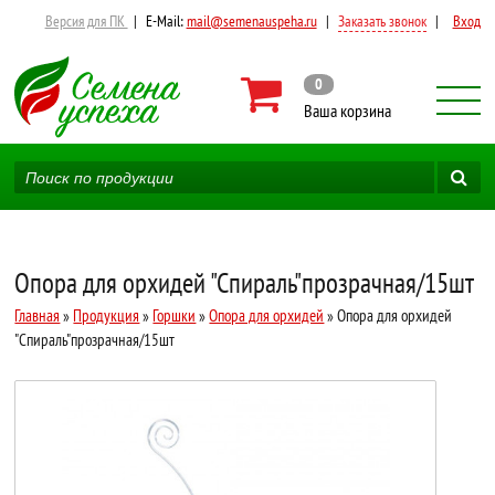
Версия для ПК
|
E-Mail:
mail@semenauspeha.ru
|
Заказать звонок
|
Вход
0
Ваша корзина
Опора для орхидей "Спираль"прозрачная/15шт
Главная
»
Продукция
»
Горшки
»
Опора для орхидей
» Опора для орхидей
"Спираль"прозрачная/15шт