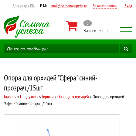
Версия для ПК
|
E-Mail:
mail@semenauspeha.ru
|
Заказать звонок
|
Вход
0
Ваша корзина
Опора для орхидей "Сфера" синий-
прозрач./15шт
Главная
»
Продукция
»
Горшки
»
Опора для орхидей
» Опора для орхидей
"Сфера" синий-прозрач./15шт