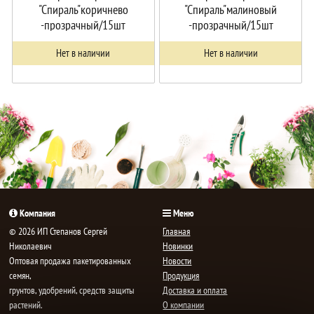
"Спираль"коричнево
"Спираль"малиновый
-прозрачный/15шт
-прозрачный/15шт
Нет в наличии
Нет в наличии
Компания
Меню
© 2026 ИП Степанов Сергей
Главная
Николаевич
Новинки
Oптовая продажа пакетированных
Новости
семян,
Продукция
грунтов, удобрений, средств защиты
Доставка и оплата
растений.
О компании