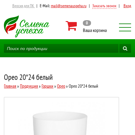
Версия для ПК
|
E-Mail:
mail@semenauspeha.ru
|
Заказать звонок
|
Вход
0
Ваша корзина
Орео 20*24 белый
Главная
»
Продукция
»
Горшки
»
Орео
» Орео 20*24 белый