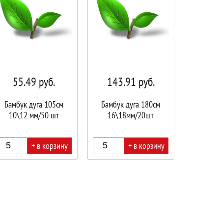
55.49
руб.
143.91
руб.
Бамбук дуга 105см
Бамбук дуга 180см
10\12 мм/50 шт
16\18мм/20шт
+ в корзину
+ в корзину
В
ине!
корзине!