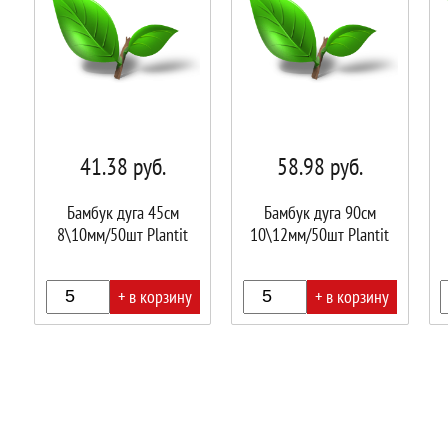
41.38
руб.
58.98
руб.
Бамбук дуга 45см
Бамбук дуга 90см
8\10мм/50шт Plantit
10\12мм/50шт Plantit
+ в корзину
+ в корзину
В
В
В
корзине!
корзине!
корз