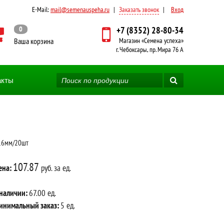
E-Mail:
mail@semenauspeha.ru
|
Заказать звонок
|
Вход
0
+7 (8352) 28-80-34
Ваша корзина
Магазин «Семена успеха»
г. Чебоксары, пр. Мира 76 А
акты
\16мм/20шт
107.87
ена:
руб. за ед.
 наличии:
67.00 ед.
инимальный заказ:
5 ед.