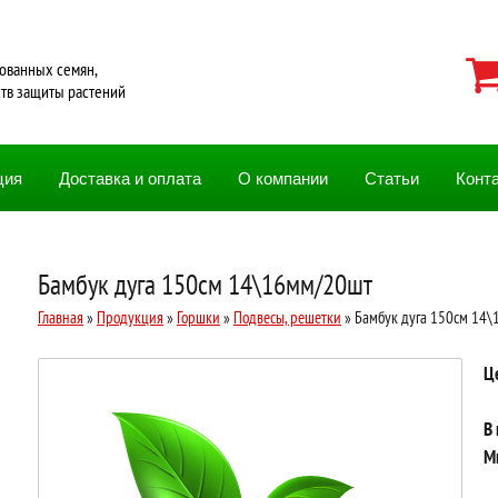
ованных семян,
ств защиты растений
ция
Доставка и оплата
О компании
Статьи
Конт
Бамбук дуга 150см 14\16мм/20шт
Главная
»
Продукция
»
Горшки
»
Подвесы, решетки
» Бамбук дуга 150см 14
Ц
В
М