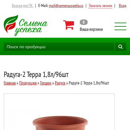
Версия для ПК
|
E-Mail:
mail@semenauspeha.ru
|
Заказать звонок
|
Вход
0
Ваша корзина
Радуга-2 Терра 1,8л/96шт
Главная
»
Продукция
»
Горшки
»
Радуга
» Радуга-2 Терра 1,8л/96шт