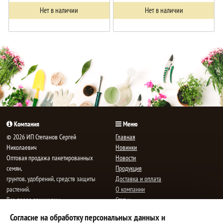
Нет в наличии
Нет в наличии
Компания
Меню
© 2026 ИП Степанов Сергей
Главная
Николаевич
Новинки
Oптовая продажа пакетированных
Новости
семян,
Продукция
грунтов, удобрений, средств защиты
Доставка и оплата
растений.
О компании
Все права защищены.
Статьи
Контакты
Согласие на обработку персональных данных и
E-mail:
mail@semenauspeha.ru