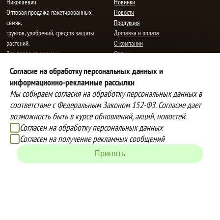
Николаевич
Новинки
Oптовая продажа пакетированных
Новости
семян,
Продукция
грунтов, удобрений, средств защиты
Доставка и оплата
растений.
О компании
Все права защищены.
Статьи
Контакты
Согласие на обработку персональных данных и
E-mail:
mail@semenauspeha.ru
Телефон: +7 (8352) 28-80-34
информационно-рекламные рассылки
Адрес: г. Чебоксары, пр. Мира 76 А
Мы собираем согласия на обработку персональных данных в
соответствие с Федеральным Законом 152-ФЗ. Согласие дает
возможность быть в курсе обновлений, акций, новостей.
Способы оплаты
Доставка
Согласен на обработку персональных данных
Вы можете оплатить покупки
Наша компания осуществляет
Согласен на получение рекламных сообщений
наличными при получении товара,
бесплатную
Принять
либо выбрать другой способ оплаты
доставку до терминалов транспортных
Инструкция по оплате банковской
компаний.
картой
Подробнее об условиях условиях
оплаты и доставки
Создание сайта -
IZEX