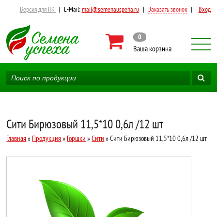
Версия для ПК
|
E-Mail:
mail@semenauspeha.ru
|
Заказать звонок
|
Вход
0
Ваша корзина
Сити Бирюзовый 11,5*10 0,6л /12 шт
Главная
»
Продукция
»
Горшки
»
Сити
» Сити Бирюзовый 11,5*10 0,6л /12 шт