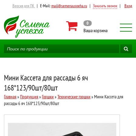
Версия для ПК
|
E-Mail:
mail@semenauspeha.ru
|
Заказать звонок
|
Вход
0
Ваша корзина
Мини Кассета для рассады 6 яч
168*123/90шт/80шт
Главная
»
Продукция
»
Горшки
»
Технические горшки
» Мини Кассета для
рассады 6 яч 168*123/90шт/80шт