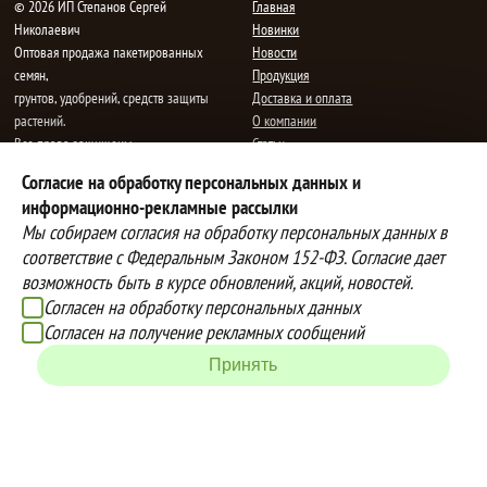
© 2026 ИП Степанов Сергей
Главная
Николаевич
Новинки
Oптовая продажа пакетированных
Новости
семян,
Продукция
грунтов, удобрений, средств защиты
Доставка и оплата
растений.
О компании
Все права защищены.
Статьи
Контакты
Согласие на обработку персональных данных и
E-mail:
mail@semenauspeha.ru
Телефон: +7 (8352) 28-80-34
информационно-рекламные рассылки
Адрес: г. Чебоксары, пр. Мира 76 А
Мы собираем согласия на обработку персональных данных в
соответствие с Федеральным Законом 152-ФЗ. Согласие дает
возможность быть в курсе обновлений, акций, новостей.
Способы оплаты
Доставка
Согласен на обработку персональных данных
Вы можете оплатить покупки
Наша компания осуществляет
Согласен на получение рекламных сообщений
наличными при получении товара,
бесплатную
Принять
либо выбрать другой способ оплаты
доставку до терминалов транспортных
Инструкция по оплате банковской
компаний.
картой
Подробнее об условиях условиях
оплаты и доставки
Создание сайта -
IZEX