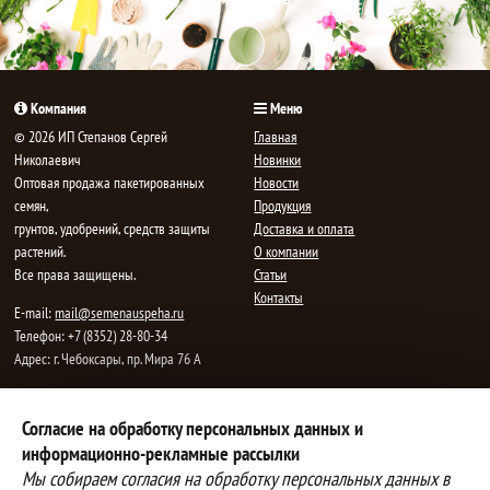
Компания
Меню
© 2026 ИП Степанов Сергей
Главная
Николаевич
Новинки
Oптовая продажа пакетированных
Новости
семян,
Продукция
грунтов, удобрений, средств защиты
Доставка и оплата
растений.
О компании
Все права защищены.
Статьи
Контакты
E-mail:
mail@semenauspeha.ru
Телефон: +7 (8352) 28-80-34
Адрес: г. Чебоксары, пр. Мира 76 А
Способы оплаты
Доставка
Согласие на обработку персональных данных и
информационно-рекламные рассылки
Вы можете оплатить покупки
Наша компания осуществляет
наличными при получении товара,
бесплатную
Мы собираем согласия на обработку персональных данных в