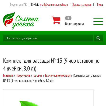
Версия для ПК
|
E-Mail:
mail@semenauspeha.ru
|
Заказать звонок
|
Вход
0
Ваша корзина
Комплект для рассады № 13 (9 чер вставок по
4 ячейки, 8,0 л))
Главная
»
Продукция
»
Горшки
»
Технические горшки
» Комплект для рассады
№ 13 (9 чер вставок по 4 ячейки, 8,0 л))