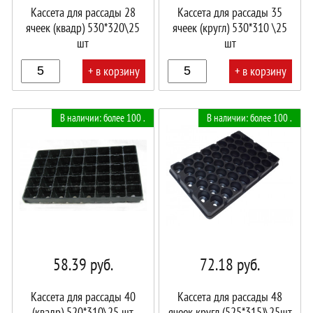
Кассета для рассады 28
Кассета для рассады 35
ячеек (квадр) 530*320\25
ячеек (кругл) 530*310 \25
шт
шт
+ в корзину
+ в корзину
В
В
В наличии: более 100 .
В наличии: более 100 .
корзине!
корзине!
58.39
руб.
72.18
руб.
Кассета для рассады 40
Кассета для рассады 48
(квадр) 520*310\25 шт
ячеек кругл (525*315)\25шт