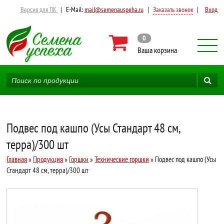
Версия для ПК
|
E-Mail:
mail@semenauspeha.ru
|
Заказать звонок
|
Вход
0
Ваша корзина
Подвес под кашпо (Усы Стандарт 48 см,
терра)/300 шт
Главная
»
Продукция
»
Горшки
»
Технические горшки
» Подвес под кашпо (Усы
Стандарт 48 см, терра)/300 шт