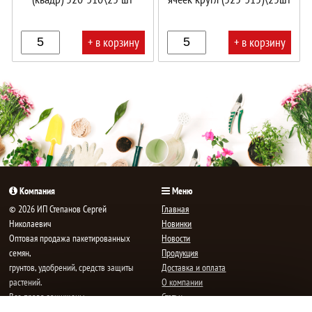
+ в корзину
+ в корзину
В
В
корзине!
корзине!
Компания
Меню
© 2026 ИП Степанов Сергей
Главная
Николаевич
Новинки
Oптовая продажа пакетированных
Новости
семян,
Продукция
грунтов, удобрений, средств защиты
Доставка и оплата
растений.
О компании
Все права защищены.
Статьи
Контакты