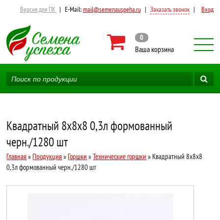
Версия для ПК
|
E-Mail:
mail@semenauspeha.ru
|
Заказать звонок
|
Вход
0
Ваша корзина
Квадратный 8х8х8 0,3л формованный
черн./1280 шт
Главная
»
Продукция
»
Горшки
»
Технические горшки
» Квадратный 8х8х8
0,3л формованный черн./1280 шт