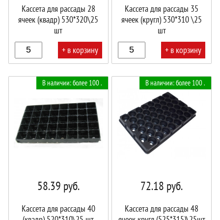
Кассета для рассады 28
Кассета для рассады 35
ячеек (квадр) 530*320\25
ячеек (кругл) 530*310 \25
шт
шт
+ в корзину
+ в корзину
В
В
В наличии: более 100 .
В наличии: более 100 .
корзине!
корзине!
58.39
руб.
72.18
руб.
Кассета для рассады 40
Кассета для рассады 48
(квадр) 520*310\25 шт
ячеек кругл (525*315)\25шт