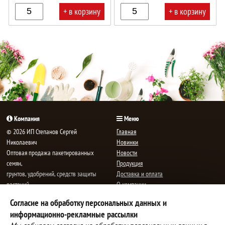
+ в корзину
+ в корзину
В
В
корзине!
корзине!
Компания
Меню
© 2026 ИП Степанов Сергей
Главная
Николаевич
Новинки
Oптовая продажа пакетированных
Новости
семян,
Продукция
грунтов, удобрений, средств защиты
Доставка и оплата
растений.
О компании
Все права защищены.
Статьи
Согласие на обработку персональных данных и
Контакты
E-mail:
mail@semenauspeha.ru
информационно-рекламные рассылки
Телефон: +7 (8352) 28-80-34