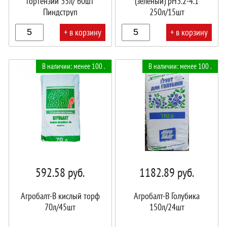
гортензии 35л/ 60шт
(зеленый) pH3.2-4.1
Пиндструп
250л/15шт
+ в корзину
+ в корзину
В
В
В наличии: менее 100 .
В наличии: менее 100 .
корзине!
корзине!
592.58
руб.
1182.89
руб.
Агробалт-B кислый торф
Агробалт-В Голубика
70л/45шт
150л/24шт