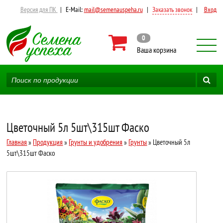
Версия для ПК
|
E-Mail:
mail@semenauspeha.ru
|
Заказать звонок
|
Вход
0
Ваша корзина
Цветочный 5л 5шт\315шт Фаско
Главная
»
Продукция
»
Грунты и удобрения
»
Грунты
» Цветочный 5л
5шт\315шт Фаско