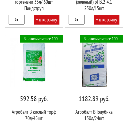
гортензии 35л/ 60шт
(зеленый) pH3.2-4.1
Пиндструп
250л/15шт
+ в корзину
+ в корзину
В
В
В наличии: менее 100 .
В наличии: менее 100 .
корзине!
корзине!
592.58
руб.
1182.89
руб.
Агробалт-B кислый торф
Агробалт-В Голубика
70л/45шт
150л/24шт