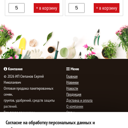
+ в корзину
+ в корзину
В
В
корзине!
корзине!
Компания
Меню
© 2026 ИП Степанов Сергей
Главная
Николаевич
Новинки
Oптовая продажа пакетированных
Новости
семян,
Продукция
грунтов, удобрений, средств защиты
Доставка и оплата
растений.
О компании
Все права защищены.
Статьи
Контакты
Согласие на обработку персональных данных и
E-mail:
mail@semenauspeha.ru