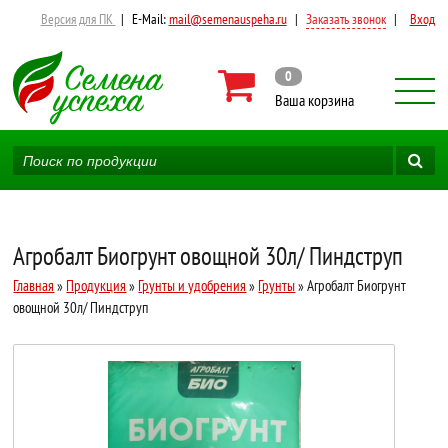
Версия для ПК
|
E-Mail:
mail@semenauspeha.ru
|
Заказать звонок
|
Вход
0
Ваша корзина
Агробалт Биогрунт овощной 30л/ Пиндструп
Главная
»
Продукция
»
Грунты и удобрения
»
Грунты
» Агробалт Биогрунт
овощной 30л/ Пиндструп