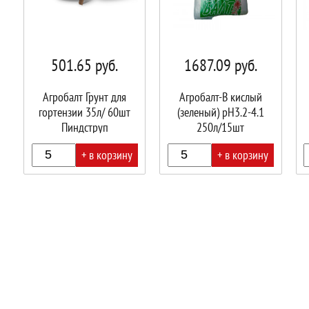
501.65
руб.
1687.09
руб.
Агробалт Грунт для
Агробалт-B кислый
гортензии 35л/ 60шт
(зеленый) pH3.2-4.1
Пиндструп
250л/15шт
+ в корзину
+ в корзину
В
В
В
корзине!
корзине!
корз