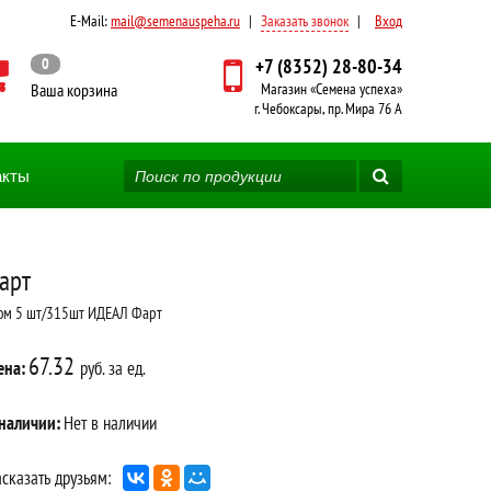
E-Mail:
mail@semenauspeha.ru
|
Заказать звонок
|
Вход
0
+7 (8352) 28-80-34
Ваша корзина
Магазин «Семена успеха»
г. Чебоксары, пр. Мира 76 А
акты
арт
лом 5 шт/315шт ИДЕАЛ Фарт
67.32
ена:
руб. за ед.
 наличии:
Нет в наличии
сказать друзьям: