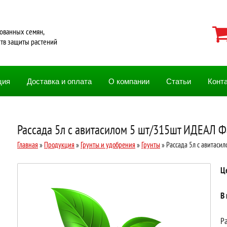
ованных семян,
ств защиты растений
ция
Доставка и оплата
О компании
Статьи
Конт
Рассада 5л с авитасилом 5 шт/315шт ИДЕАЛ Ф
Главная
»
Продукция
»
Грунты и удобрения
»
Грунты
» Рассада 5л с авитаси
Ц
В
Ра