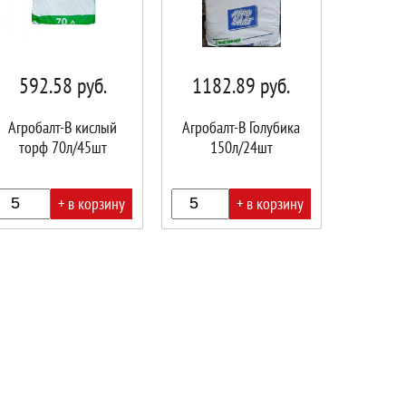
592.58
руб.
1182.89
руб.
Агробалт-B кислый
Агробалт-В Голубика
торф 70л/45шт
150л/24шт
+ в корзину
+ в корзину
В
ине!
корзине!