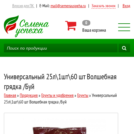
Версия для ПК
|
E-Mail:
mail@semenauspeha.ru
|
Заказать звонок
|
Вход
0
Ваша корзина
Универсальный 25л\1шт\60 шт Волшебная
грядка /Буй
Главная
»
Продукция
»
Грунты и удобрения
»
Грунты
» Универсальный
25л\1шт\60 шт Волшебная грядка /Буй