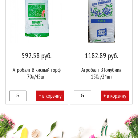
592.58
руб.
1182.89
руб.
Агробалт-B кислый торф
Агробалт-В Голубика
70л/45шт
150л/24шт
+ в корзину
+ в корзину
В
В
корзине!
корзине!