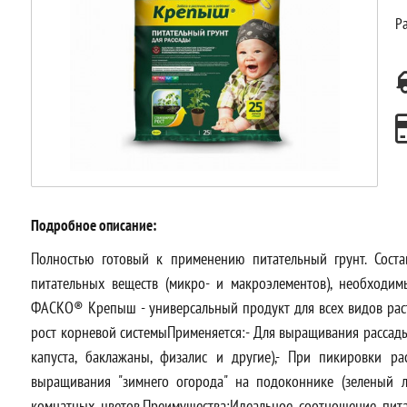
Ра
Подробное описание:
Полностью готовый к применению питательный грунт. Сост
питательных веществ (микро- и макроэлементов), необходим
ФАСКО® Крепыш - универсальный продукт для всех видов расте
рост корневой системыПрименяется:- Для выращивания рассады 
капуста, баклажаны, физалис и другие),- При пикировки р
выращивания "зимнего огорода" на подоконнике (зеленый л
комнатных цветов.Преимущества:Идеальное соотношение пит