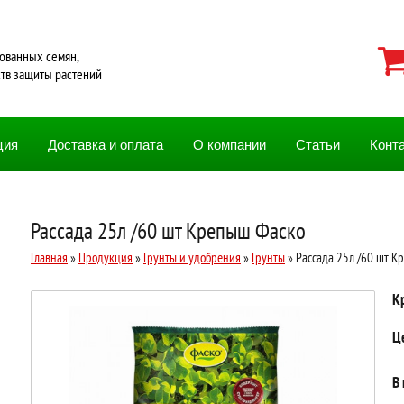
ованных семян,
ств защиты растений
ция
Доставка и оплата
О компании
Статьи
Конт
Рассада 25л /60 шт Крепыш Фаско
Главная
»
Продукция
»
Грунты и удобрения
»
Грунты
» Рассада 25л /60 шт К
К
Ц
В