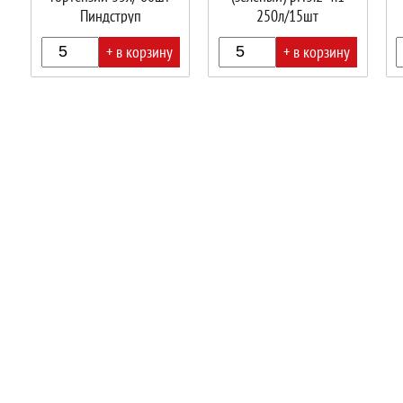
Пиндструп
250л/15шт
+ в корзину
+ в корзину
В
В
В
корзине!
корзине!
корз