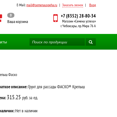
E-Mail:
mail@semenauspeha.ru
|
Заказать звонок
|
Вход
0
+7 (8352) 28-80-34
Ваша корзина
Магазин «Семена успеха»
г. Чебоксары, пр. Мира 76 А
акты
репыш Фаско
раткое описание:
Грунт для рассады ФАСКО® Крепыш
315.25
ена:
руб. за ед.
 наличии:
Нет в наличии