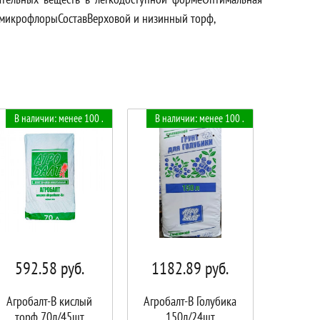
 микрофлорыСоставВерховой и низинный торф,
В наличии: менее 100 .
В наличии: менее 100 .
592.58
руб.
1182.89
руб.
Агробалт-B кислый
Агробалт-В Голубика
торф 70л/45шт
150л/24шт