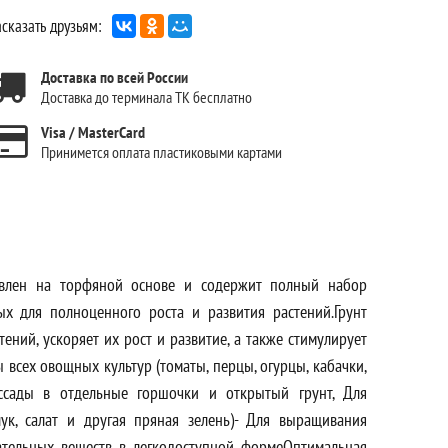
сказать друзьям:
Доставка по всей России
Доставка до терминала ТК бесплатно
Visa / MasterCard
Принимется оплата пластиковыми картами
авлен на торфяной основе и содержит полный набор
ых для полноценного роста и развития растений.Грунт
ний, ускоряет их рост и развитие, а также стимулирует
всех овощных культур (томаты, перцы, огурцы, кабачки,
ассады в отдельные горшочки и открытый грунт, Для
ук, салат и другая пряная зелень)- Для выращивания
ательных веществ в легкодоступной формеОптимальная