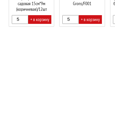
садовая 15см*9м
Grons/F001
(коричневая)/12шт
+ в корзину
+ в корзину
В
В
В
корзине!
корзине!
корз