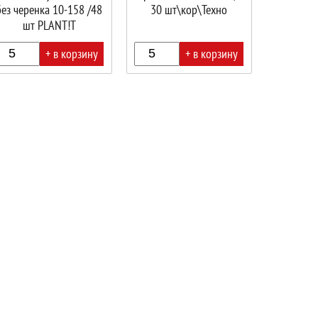
без черенка 10-158 /48
30 шт\кор\Техно
шт PLANT!T
+ в корзину
+ в корзину
В
ине!
корзине!