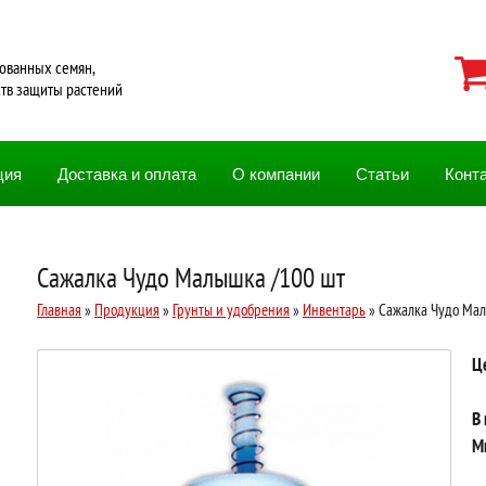
ованных семян,
ств защиты растений
ция
Доставка и оплата
О компании
Статьи
Конт
Сажалка Чудо Малышка /100 шт
Главная
»
Продукция
»
Грунты и удобрения
»
Инвентарь
» Сажалка Чудо Мал
Ц
В
М