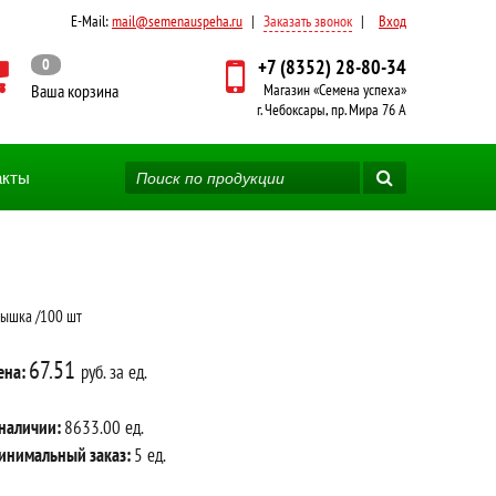
E-Mail:
mail@semenauspeha.ru
|
Заказать звонок
|
Вход
0
+7 (8352) 28-80-34
Ваша корзина
Магазин «Семена успеха»
г. Чебоксары, пр. Мира 76 А
акты
ышка /100 шт
67.51
ена:
руб. за ед.
 наличии:
8633.00 ед.
инимальный заказ:
5 ед.