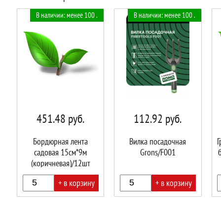
В наличии: менее 100 .
В наличии: менее 100 .
451.48
руб.
112.92
руб.
Бордюрная лента
Вилка посадочная
Г
садовая 15см*9м
Grons/F001
(коричневая)/12шт
+ в корзину
+ в корзину
В
В
В