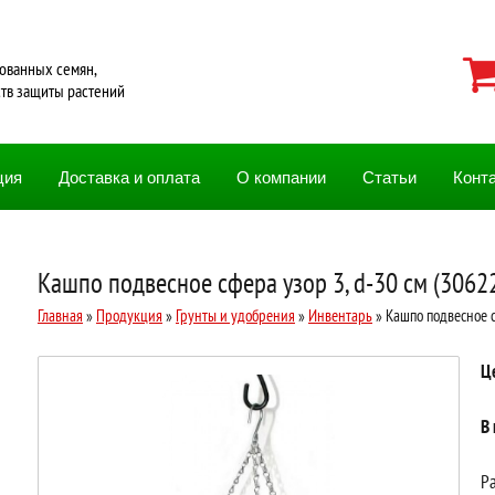
ованных семян,
ств защиты растений
ция
Доставка и оплата
О компании
Статьи
Конт
Кашпо подвесное сфера узор 3, d-30 см (3062
Главная
»
Продукция
»
Грунты и удобрения
»
Инвентарь
» Кашпо подвесное с
Ц
В
Ра