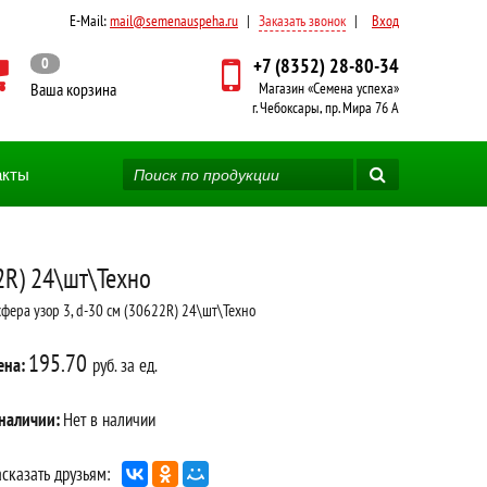
E-Mail:
mail@semenauspeha.ru
|
Заказать звонок
|
Вход
0
+7 (8352) 28-80-34
Ваша корзина
Магазин «Семена успеха»
г. Чебоксары, пр. Мира 76 А
акты
2R) 24\шт\Техно
фера узор 3, d-30 см (30622R) 24\шт\Техно
195.70
ена:
руб. за ед.
 наличии:
Нет в наличии
сказать друзьям: