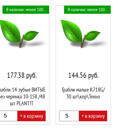
В наличии: менее 100 .
В наличии: менее 100 .
177.38
руб.
144.56
руб.
рабли 14-зубые ВИТЫЕ
Грабли малые K718G/
без черенка 10-158 /48
30 шт\кор\Техно
шт PLANT!T
+ в корзину
+ в корзину
В