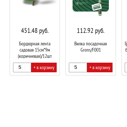
451.48
руб.
112.92
руб.
Бордюрная лента
Вилка посадочная
Г
садовая 15см*9м
Grons/F001
(коричневая)/12шт
+ в корзину
+ в корзину
В
В
В
корзине!
корзине!
корз