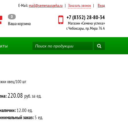
E-Mail:
mail@semenauspeha.ru
|
Заказать звонок
|
Вход
0
+7 (8352) 28-80-34
Ваша корзина
Магазин «Семена успеха»
г. Чебоксары, пр. Мира 76 А
акты
жки овец/100 шт
220.08
ена:
руб. за ед.
 наличии:
12.00 ед.
инимальный заказ:
5 ед.