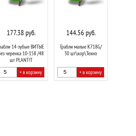
177.38
руб.
144.56
руб.
рабли 14-зубые ВИТЫЕ
Грабли малые K718G/
без черенка 10-158 /48
30 шт\кор\Техно
шт PLANT!T
+ в корзину
+ в корзину
В
ине!
корзине!