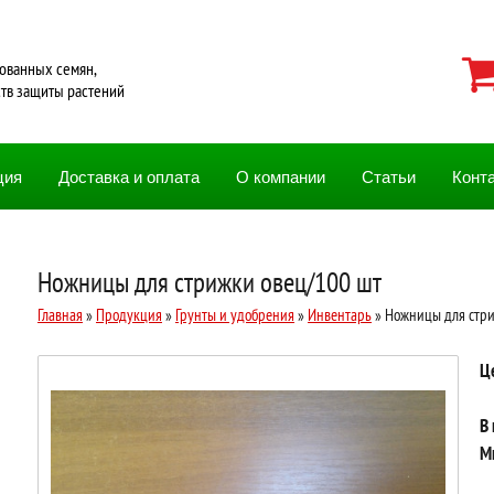
ованных семян,
ств защиты растений
ция
Доставка и оплата
О компании
Статьи
Конт
Ножницы для стрижки овец/100 шт
Главная
»
Продукция
»
Грунты и удобрения
»
Инвентарь
» Ножницы для стри
Ц
В
М