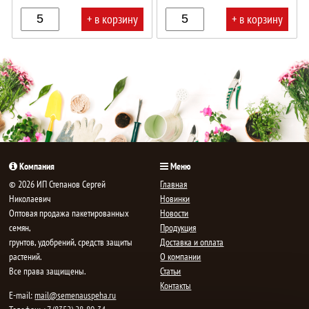
+ в корзину
+ в корзину
В
В
корзине!
корзине!
Компания
Меню
© 2026 ИП Степанов Сергей
Главная
Николаевич
Новинки
Oптовая продажа пакетированных
Новости
семян,
Продукция
грунтов, удобрений, средств защиты
Доставка и оплата
растений.
О компании
Все права защищены.
Статьи
Контакты
E-mail:
mail@semenauspeha.ru