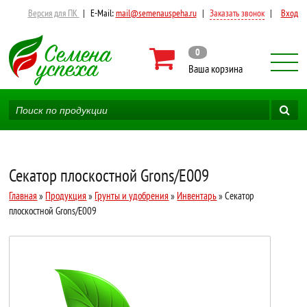
Версия для ПК
|
E-Mail:
mail@semenauspeha.ru
|
Заказать звонок
|
Вход
0
Ваша корзина
Секатор плоскостной Grons/E009
Главная
»
Продукция
»
Грунты и удобрения
»
Инвентарь
» Секатор
плоскостной Grons/E009