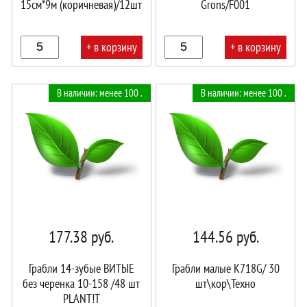
15см*9м (коричневая)/12шт
Grons/F001
+ в корзину
+ в корзину
В
В
В наличии: менее 100 .
В наличии: менее 100 .
корзине!
корзине!
177.38
руб.
144.56
руб.
Грабли 14-зубые ВИТЫЕ
Грабли малые K718G/ 30
без черенка 10-158 /48 шт
шт\кор\Техно
PLANT!T