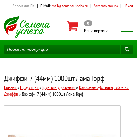
Версия для ПК
|
E-Mail:
mail@semenauspeha.ru
|
Заказать звонок
|
Вход
0
Ваша корзина
Джиффи-7 (44мм) 1000шт Лама Торф
Главная
»
Продукция
»
Грунты и удобрения
»
Кокосовые субстраты, таблетки
Джиффи
» Джиффи-7 (44мм) 1000шт Лама Торф