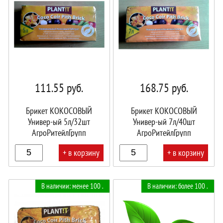
111.55
руб.
168.75
руб.
Брикет КОКОСОВЫЙ
Брикет КОКОСОВЫЙ
Универ-ый 5л/32шт
Универ-ый 7л/40шт
АгроРитейлГрупп
АгроРитейлГрупп
+ в корзину
+ в корзину
В
В
В наличии: менее 100 .
В наличии: более 100 .
корзине!
корзине!