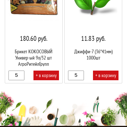
180.60
руб.
11.83
руб.
Брикет КОКОСОВЫЙ
Джиффи-7 (36*41мм)
Универ-ый 9л/32 шт
1000шт
АгроРитейлГрупп
+ в корзину
+ в корзину
В
В
корзине!
корзине!