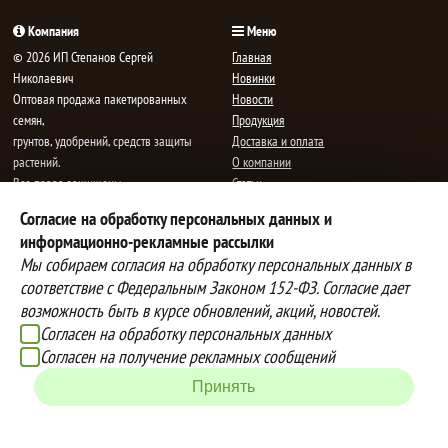
Компания
Меню
© 2026 ИП Степанов Сергей
Главная
Николаевич
Новинки
Oптовая продажа пакетированных
Новости
семян,
Продукция
грунтов, удобрений, средств защиты
Доставка и оплата
растений.
О компании
Все права защищены.
Статьи
Контакты
Согласие на обработку персональных данных и
E-mail:
mail@semenauspeha.ru
Телефон: +7 (8352) 28-80-34
информационно-рекламные рассылки
Адрес: г. Чебоксары, пр. Мира 76 А
Мы собираем согласия на обработку персональных данных в
соответствие с Федеральным Законом 152-ФЗ. Согласие дает
возможность быть в курсе обновлений, акций, новостей.
Способы оплаты
Доставка
Согласен на обработку персональных данных
Вы можете оплатить покупки
Наша компания осуществляет
Согласен на получение рекламных сообщений
наличными при получении товара,
бесплатную
Принять
либо выбрать другой способ оплаты
доставку до терминалов транспортных
Инструкция по оплате банковской
компаний.
картой
Подробнее об условиях условиях