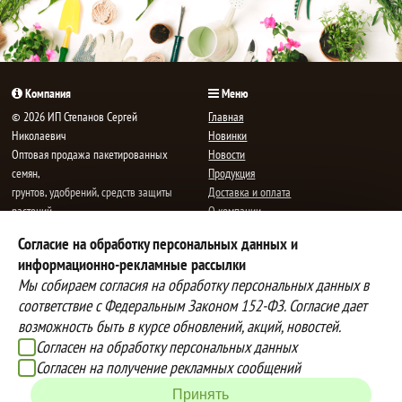
Компания
Меню
© 2026 ИП Степанов Сергей
Главная
Николаевич
Новинки
Oптовая продажа пакетированных
Новости
семян,
Продукция
грунтов, удобрений, средств защиты
Доставка и оплата
растений.
О компании
Все права защищены.
Статьи
Согласие на обработку персональных данных и
Контакты
E-mail:
mail@semenauspeha.ru
информационно-рекламные рассылки
Телефон: +7 (8352) 28-80-34
Мы собираем согласия на обработку персональных данных в
Адрес: г. Чебоксары, пр. Мира 76 А
соответствие с Федеральным Законом 152-ФЗ. Согласие дает
возможность быть в курсе обновлений, акций, новостей.
Согласен на обработку персональных данных
Способы оплаты
Доставка
Согласен на получение рекламных сообщений
Вы можете оплатить покупки
Наша компания осуществляет
наличными при получении товара,
бесплатную
Принять