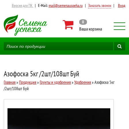
Версия для ПК
|
E-Mail:
mail@semenauspeha.ru
|
Заказать звонок
|
Вход
0
Ваша корзина
Азофоска 5кг /2шт/108шт Буй
Главная
»
Продукция
»
Грунты и удобрения
»
Удобрения
» Азофоска 5кг
/2шт/108шт Буй