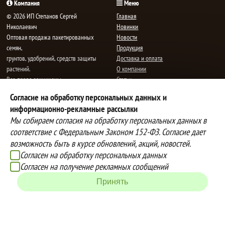
Компания
Меню
© 2026 ИП Степанов Сергей
Главная
Николаевич
Новинки
Oптовая продажа пакетированных
Новости
семян,
Продукция
грунтов, удобрений, средств защиты
Доставка и оплата
растений.
О компании
Все права защищены.
Статьи
Контакты
Согласие на обработку персональных данных и
E-mail:
mail@semenauspeha.ru
Телефон: +7 (8352) 28-80-34
информационно-рекламные рассылки
Адрес: г. Чебоксары, пр. Мира 76 А
Мы собираем согласия на обработку персональных данных в
соответствие с Федеральным Законом 152-ФЗ. Согласие дает
возможность быть в курсе обновлений, акций, новостей.
Способы оплаты
Доставка
Согласен на обработку персональных данных
Вы можете оплатить покупки
Наша компания осуществляет
Согласен на получение рекламных сообщений
наличными при получении товара,
бесплатную
Принять
либо выбрать другой способ оплаты
доставку до терминалов транспортных
Инструкция по оплате банковской
компаний.
картой
Подробнее об условиях условиях
оплаты и доставки