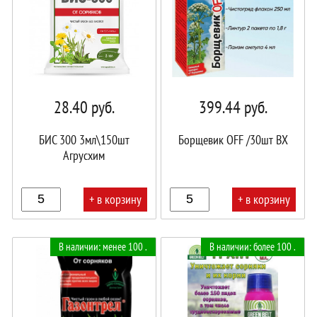
28.40
руб.
399.44
руб.
БИС 300 3мл\150шт
Борщевик OFF /30шт ВХ
Агрусхим
+ в корзину
+ в корзину
В
В
В наличии: менее 100 .
В наличии: более 100 .
корзине!
корзине!