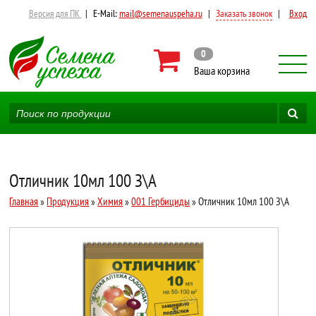
Версия для ПК
|
E-Mail:
mail@semenauspeha.ru
|
Заказать звонок
|
Вход
0
Ваша корзина
Отличник 10мл 100 З\А
Главная
»
Продукция
»
Химия
»
001 Гербициды
» Отличник 10мл 100 З\А