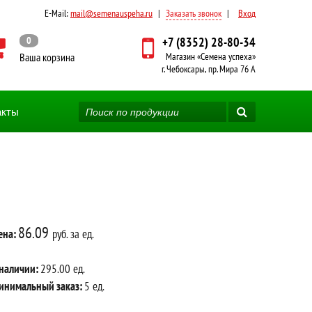
E-Mail:
mail@semenauspeha.ru
|
Заказать звонок
|
Вход
0
+7 (8352) 28-80-34
Ваша корзина
Магазин «Семена успеха»
г. Чебоксары, пр. Мира 76 А
акты
86.09
ена:
руб. за ед.
 наличии:
295.00 ед.
инимальный заказ:
5 ед.