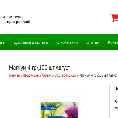
ованных семян,
ств защиты растений
ция
Доставка и оплата
О компании
Статьи
Конт
Магнум 4 гр\100 шт Август
Главная
»
Продукция
»
Химия
»
001 Гербициды
» Магнум 4 гр\100 шт Август
Ц
В
М