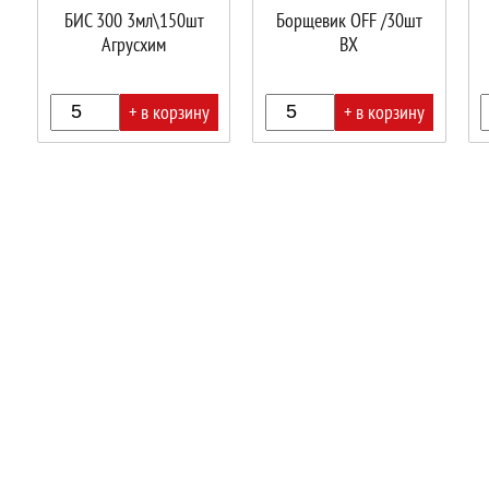
БИС 300 3мл\150шт
Борщевик OFF /30шт
Агрусхим
ВХ
+ в корзину
+ в корзину
В
В
В
корзине!
корзине!
корз