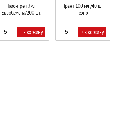
Газонтрел 3мл
Грант 100 мл /40 ш
ЕвроСемена/200 шт.
Техно
+ в корзину
+ в корзину
В
ине!
корзине!