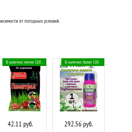
висимости от погодных условий.
В наличии: менее 100 .
В наличии: более 100 .
42.11
руб.
292.56
руб.