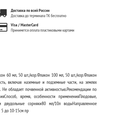
Доставка по всей России
Доставка до терминала ТК бесплатно
Visa / MasterCard
Принимется оплата пластиковыми картами
кон 60 мл, 50 шт./кор.Флакон 100 мл, 50 шт./кор.Флакон
ость, включая наземные и подземные части, на землях
я. Не обладает почвенной активностью.Рекомендации по
ияСпособ, время, особенности примененияПлодовые,
 и двудольные сорняки80 мл/10л водыНаправленное
 5 до 10-15см пр