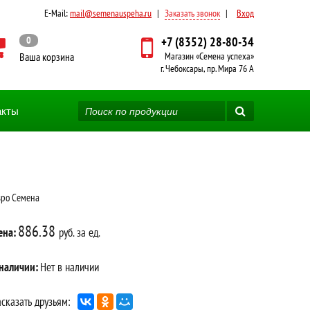
E-Mail:
mail@semenauspeha.ru
|
Заказать звонок
|
Вход
0
+7 (8352) 28-80-34
Ваша корзина
Магазин «Семена успеха»
г. Чебоксары, пр. Мира 76 А
акты
вро Семена
886.38
ена:
руб. за ед.
 наличии:
Нет в наличии
сказать друзьям: