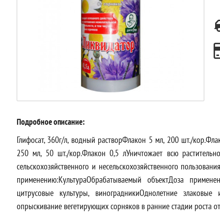
Подробное описание:
Глифосат, 360г/л, водный растворФлакон 5 мл, 200 шт./кор.Фла
250 мл, 50 шт./кор.Флакон 0,5 лУничтожает всю растительн
сельскохозяйственного и несельскохозяйственного пользовани
применению:КультураОбрабатываемый объектДоза применен
цитрусовые культуры, виноградникиОднолетние злаковые
опрыскивание вегетирующих сорняков в ранние стадии роста от