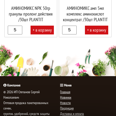
АМИНОМИКС NPK 50гр
АМИНОМИКС амп 5мл
гранулы пролонг действия
комплекс аминокислот
/30шт PLANTIT
концентрат /30шт PLANTIT
+ в корзину
+ в корзину
В
В
корзине!
корзине!
Компания
Меню
© 2026 ИП Степанов Сергей
Главная
Николаевич
Новинки
Oптовая продажа пакетированных
Новости
семян,
Продукция
грунтов, удобрений, средств защиты
Доставка и оплата