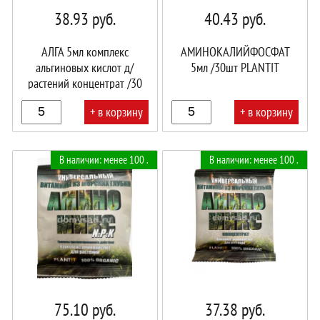
38.93
руб.
40.43
руб.
АЛГА 5мл комплекс
АМИНОКАЛИЙФОСФАТ
альгиновых кислот д/
5мл /30шт PLANTIT
растений концентрат /30
PLANTIT
+ в корзину
+ в корзину
В
В
В наличии: менее 100 .
В наличии: менее 100 .
корзине!
корзине!
75.10
руб.
37.38
руб.