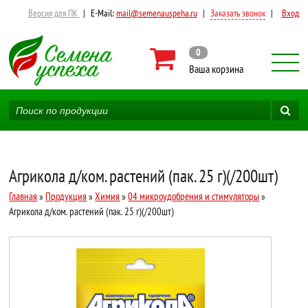
Версия для ПК
|
E-Mail:
mail@semenauspeha.ru
|
Заказать звонок
|
Вход
0
Ваша корзина
Агрикола д/ком. растений (пак. 25 г)(/200шт)
Главная
»
Продукция
»
Химия
»
04 микроудобрения и стимуляторы
»
Агрикола д/ком. растений (пак. 25 г)(/200шт)