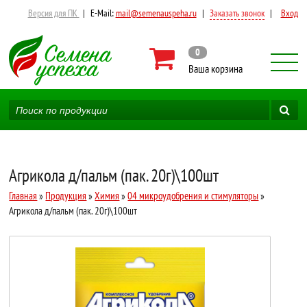
Версия для ПК
|
E-Mail:
mail@semenauspeha.ru
|
Заказать звонок
|
Вход
0
Ваша корзина
Агрикола д/пальм (пак. 20г)\100шт
Главная
»
Продукция
»
Химия
»
04 микроудобрения и стимуляторы
»
Агрикола д/пальм (пак. 20г)\100шт