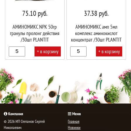
75.10
руб.
37.38
руб.
АМИНОМИКС NPK 50гр
АМИНОМИКС амп 5мл
гранулы пролонг действия
комплекс аминокислот
/30шт PLANTIT
концентрат /30шт PLANTIT
+ в корзину
+ в корзину
В
В
корзине!
корзине!
Компания
Меню
© 2026 ИП Степанов Сергей
Главная
Николаевич
Новинки