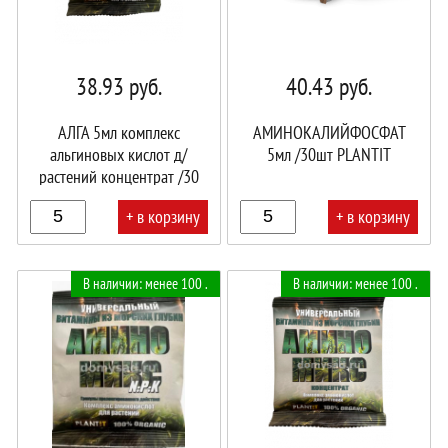
38.93
руб.
40.43
руб.
АЛГА 5мл комплекс
АМИНОКАЛИЙФОСФАТ
альгиновых кислот д/
5мл /30шт PLANTIT
растений концентрат /30
PLANTIT
+ в корзину
+ в корзину
В
В
В наличии: менее 100 .
В наличии: менее 100 .
корзине!
корзине!