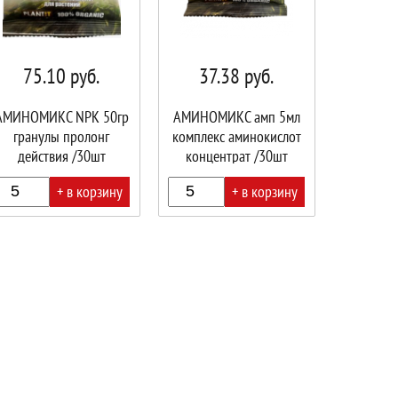
75.10
руб.
37.38
руб.
АМИНОМИКС NPK 50гр
АМИНОМИКС амп 5мл
гранулы пролонг
комплекс аминокислот
действия /30шт
концентрат /30шт
PLANTIT
PLANTIT
+ в корзину
+ в корзину
В
ине!
корзине!