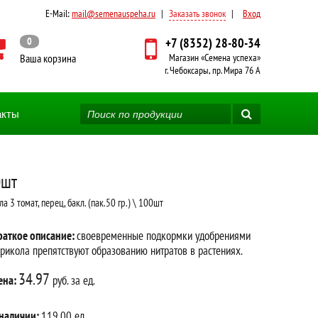
E-Mail:
mail@semenauspeha.ru
|
Заказать звонок
|
Вход
0
+7 (8352) 28-80-34
Ваша корзина
Магазин «Семена успеха»
г. Чебоксары, пр. Мира 76 А
акты
0шт
а 3 томат, перец, бакл. (пак.50 гр.) \ 100шт
раткое описание:
своевременные подкормки удобрениями
рикола препятствуют образованию нитратов в растениях.
34.97
ена:
руб. за ед.
 наличии:
119.00 ед.