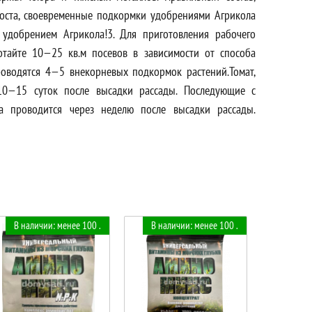
оста, своевременные подкормки удобрениями Агрикола
 удобрением Агрикола!3. Для приготовления рабочего
тайте 10—25 кв.м посевов в зависимости от способа
роводятся 4—5 внекорневых подкормок растений.Томат,
10—15 суток после высадки рассады. Последующие с
а проводится через неделю после высадки рассады.
В наличии: менее 100 .
В наличии: менее 100 .