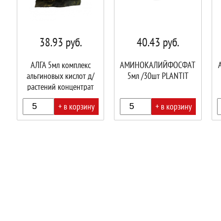
38.93
руб.
40.43
руб.
АЛГА 5мл комплекс
АМИНОКАЛИЙФОСФАТ
альгиновых кислот д/
5мл /30шт PLANTIT
растений концентрат
/30 PLANTIT
+ в корзину
+ в корзину
В
В
В
корзине!
корзине!
корз