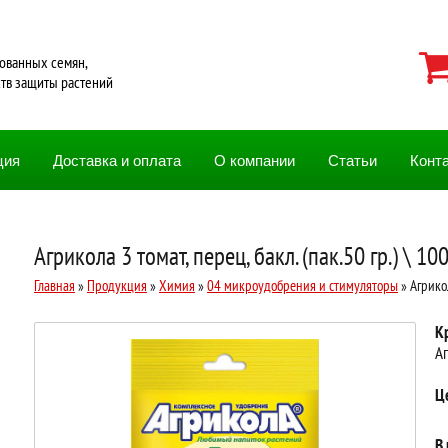
ованных семян,
ств защиты растений
ция
Доставка и оплата
О компании
Статьи
Конт
Агрикола 3 томат, перец, бакл. (пак.50 гр.) \ 10
Главная
»
Продукция
»
Химия
»
04 микроудобрения и стимуляторы
» Агрикол
К
Аг
Ц
В