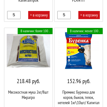
КапиталПрок
PLANTIT
+ в корзину
+ в корзину
В
В
В наличии: более 100 .
В наличии: менее 100 .
корзине!
корзине!
218.48
руб.
152.96
руб.
Мясокостная мука 2кг/8шт
Премикс Буренка для
Мирагро
коров, быков, телок,
нетелей 1кг\10шт/ Капитал