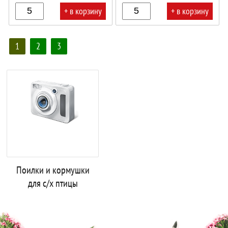
Прок
+ в корзину
+ в корзину
В
В
1
2
3
корзине!
корзине!
Поилки и кормушки
для с/х птицы