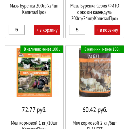
Мазь Буренка 200гр.\24шт
Мазь Буренка Серия ФИТО
КапиталПрок
с экс-ом календулы
200гр/24шт/КапиталПрок
+ в корзину
+ в корзину
В
В
В наличии: менее 100 .
В наличии: менее 100 .
корзине!
корзине!
72.77
руб.
60.42
руб.
Мел кормовой 1 кг /10шт
Мел кормовой 2 кг /6шт