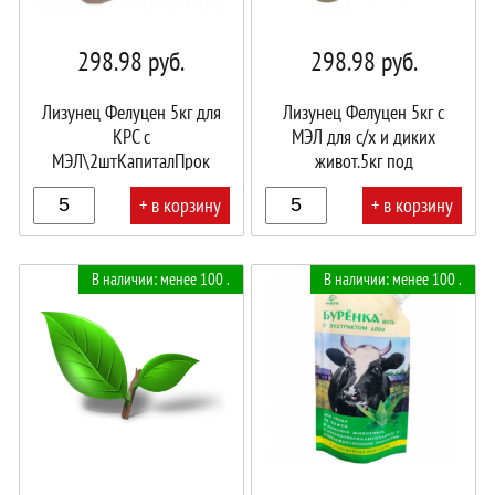
298.98
руб.
298.98
руб.
Лизунец Фелуцен 5кг для
Лизунец Фелуцен 5кг с
КРС с
МЭЛ для с/х и диких
МЭЛ\2штКапиталПрок
живот.5кг под
держатель\2штКапиталПрок
+ в корзину
+ в корзину
В
В
В наличии: менее 100 .
В наличии: менее 100 .
корзине!
корзине!