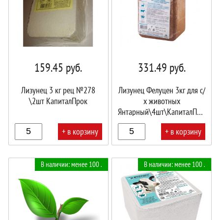
159.45
руб.
331.49
руб.
Лизунец 3 кг рец №278
Лизунец Фелуцен 3кг для с/
\2шт КапиталПрок
х животных
Янтарный\4шт\КапиталПрок
+ в корзину
+ в корзину
В
В
В наличии: менее 100 .
В наличии: менее 100 .
корзине!
корзине!