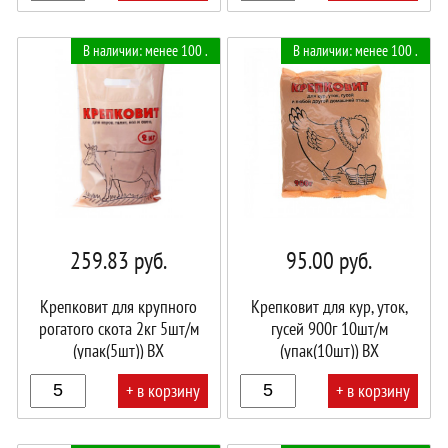
В
В
В наличии: менее 100 .
В наличии: менее 100 .
корзине!
корзине!
259.83
руб.
95.00
руб.
Крепковит для крупного
Крепковит для кур, уток,
рогатого скота 2кг 5шт/м
гусей 900г 10шт/м
(упак(5шт)) ВХ
(упак(10шт)) ВХ
+ в корзину
+ в корзину
В
В