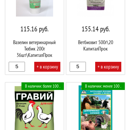
115.16
руб.
155.14
руб.
Вазелин ветеринарный
Ветбиовит 500г\20
Тюбик 200г
КапиталПрок
36шт\КапиталПрок
+ в корзину
+ в корзину
В
В
В наличии: более 100 .
В наличии: менее 100 .
корзине!
корзине!