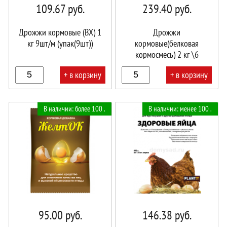
109.67
руб.
239.40
руб.
Дрожжи кормовые (ВХ) 1
Дрожжи
кг 9шт/м (упак(9шт))
кормовые(белковая
кормосмесь) 2 кг \6
Мирагро
+ в корзину
+ в корзину
В
В
В наличии: более 100 .
В наличии: менее 100 .
корзине!
корзине!
95.00
руб.
146.38
руб.