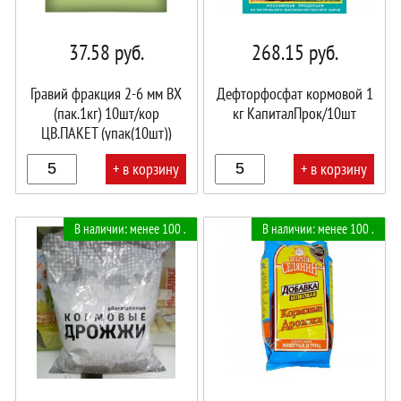
37.58
руб.
268.15
руб.
Гравий фракция 2-6 мм ВХ
Дефторфосфат кормовой 1
(пак.1кг) 10шт/кор
кг КапиталПрок/10шт
ЦВ.ПАКЕТ (упак(10шт))
+ в корзину
+ в корзину
В
В
В наличии: менее 100 .
В наличии: менее 100 .
корзине!
корзине!