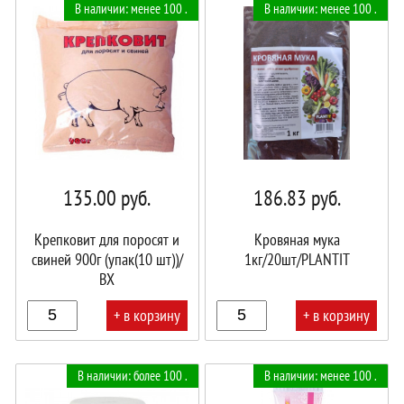
В наличии: менее 100 .
В наличии: менее 100 .
корзине!
корзине!
135.00
руб.
186.83
руб.
Крепковит для поросят и
Кровяная мука
свиней 900г (упак(10 шт))/
1кг/20шт/PLANTIT
ВХ
+ в корзину
+ в корзину
В
В
В наличии: более 100 .
В наличии: менее 100 .
корзине!
корзине!