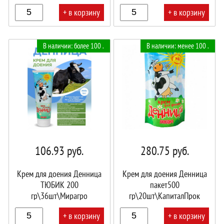
+ в корзину
+ в корзину
В
В
В наличии: более 100 .
В наличии: менее 100 .
корзине!
корзине!
106.93
руб.
280.75
руб.
Крем для доения Денница
Крем для доения Денница
ТЮБИК 200
пакет500
гр\36шт\Мирагро
гр\20шт\КапиталПрок
+ в корзину
+ в корзину