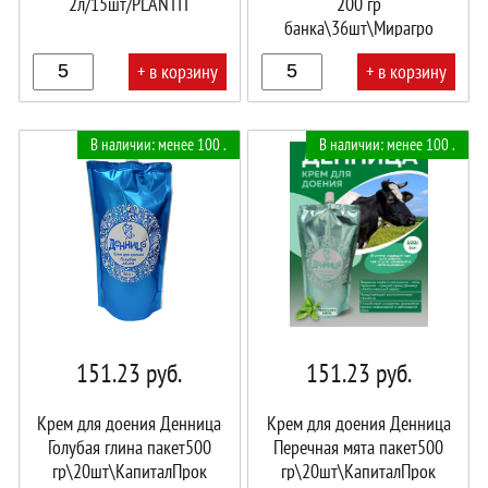
2л/15шт/PLANTIT
200 гр
банка\36шт\Мирагро
+ в корзину
+ в корзину
В
В
В наличии: менее 100 .
В наличии: менее 100 .
корзине!
корзине!
151.23
руб.
151.23
руб.
Крем для доения Денница
Крем для доения Денница
Голубая глина пакет500
Перечная мята пакет500
гр\20шт\КапиталПрок
гр\20шт\КапиталПрок