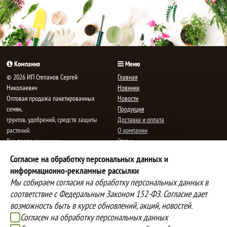
Компания
Меню
© 2026 ИП Степанов Сергей
Главная
Николаевич
Новинки
Oптовая продажа пакетированных
Новости
семян,
Продукция
грунтов, удобрений, средств защиты
Доставка и оплата
растений.
О компании
Все права защищены.
Статьи
Контакты
Согласие на обработку персональных данных и
E-mail:
mail@semenauspeha.ru
Телефон: +7 (8352) 28-80-34
информационно-рекламные рассылки
Адрес: г. Чебоксары, пр. Мира 76 А
Мы собираем согласия на обработку персональных данных в
соответствие с Федеральным Законом 152-ФЗ. Согласие дает
возможность быть в курсе обновлений, акций, новостей.
Способы оплаты
Доставка
Согласен на обработку персональных данных
Вы можете оплатить покупки
Наша компания осуществляет