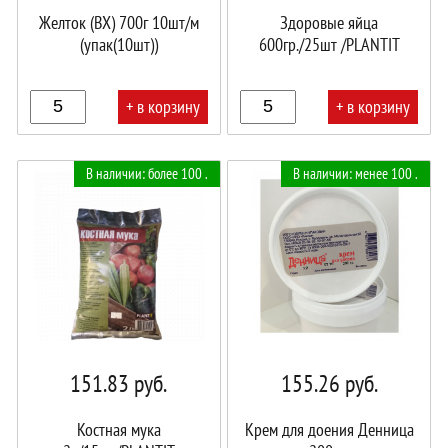
Желток (ВХ) 700г 10шт/м
Здоровые яйца
(упак(10шт))
600гр./25шт /PLANTIT
+ в корзину
+ в корзину
В
В
В наличии: более 100 .
В наличии: менее 100 .
корзине!
корзине!
151.83
руб.
155.26
руб.
Костная мука
Крем для доения Денница