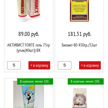
89.00
руб.
181.51
руб.
АКТИВИСТ FORTE гель 75гр
Биовит-80 450гр./32шт
(упак(40шт)) ВХ
+ в корзину
+ в корзину
В
В
В наличии: менее 100 .
В наличии: менее 100 .
корзине!
корзине!