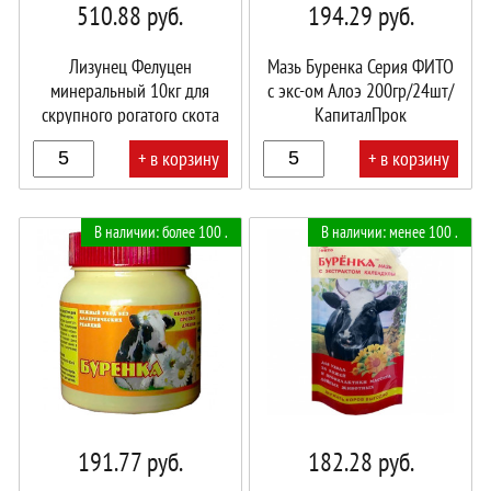
510.88
руб.
194.29
руб.
Лизунец Фелуцен
Мазь Буренка Серия ФИТО
минеральный 10кг для
с экс-ом Алоэ 200гр/24шт/
скрупного рогатого скота
КапиталПрок
брикет\КапиталПрок
+ в корзину
+ в корзину
В
В
В наличии: более 100 .
В наличии: менее 100 .
корзине!
корзине!
191.77
руб.
182.28
руб.