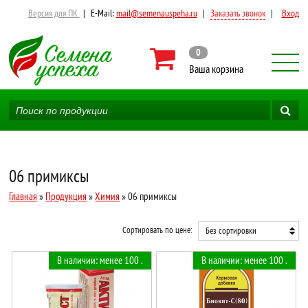
Версия для ПК
|
E-Mail:
mail@semenauspeha.ru
|
Заказать звонок
|
Вход
0
Ваша корзина
06 примиксы
Главная
»
Продукция
»
Химия
» 06 примиксы
Сортировать по цене:
Без сортировки
В наличии: менее 100 .
В наличии: менее 100 .