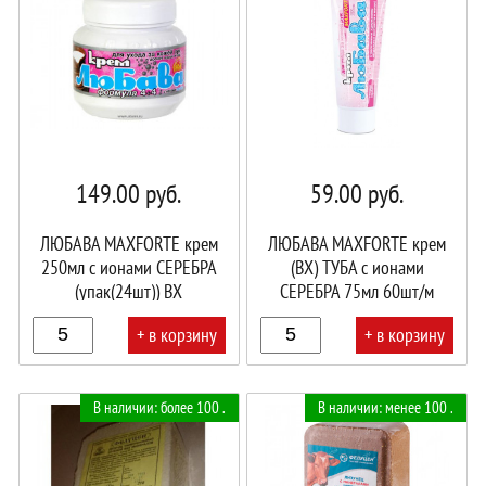
149.00
руб.
59.00
руб.
ЛЮБАВА MAXFORTE крем
ЛЮБАВА МАХFORTE крем
250мл с ионами СЕРЕБРА
(ВХ) ТУБА с ионами
(упак(24шт)) ВХ
СЕРЕБРА 75мл 60шт/м
(упак(60шт)
+ в корзину
+ в корзину
В
В
В наличии: более 100 .
В наличии: менее 100 .
корзине!
корзине!