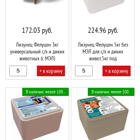
172.03
руб.
224.96
руб.
Лизунец Фелуцен 3кг
Лизунец Фелуцен 5кг без
универсальный с/х и диких
МЭЛ для с/х и диких
животных (с МЭЛ)
живот.5кг под
брикет\КапиталПрок
держатель\2штКапиталПрок
+ в корзину
+ в корзину
В
В
В наличии: менее 100 .
В наличии: менее 100 .
корзине!
корзине!