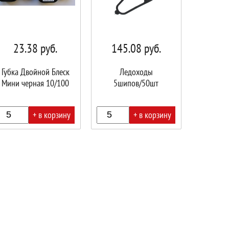
23.38
руб.
145.08
руб.
Губка Двойной Блеск
Ледоходы
Мини черная 10/100
5шипов/50шт
+ в корзину
+ в корзину
В
ине!
корзине!