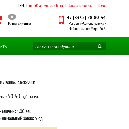
E-Mail:
mail@semenauspeha.ru
|
Заказать звонок
|
Вход
0
+7 (8352) 28-80-34
Ваша корзина
Магазин «Семена успеха»
г. Чебоксары, пр. Мира 76 А
акты
см Двойной блеск\90шт
50.60
ена:
руб. за ед.
 наличии:
1.00 ед.
инимальный заказ:
5 ед.