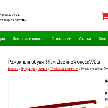
ованных семян,
ств защиты растений
ция
Доставка и оплата
О компании
Статьи
Конт
Рожок для обуви 39см Двойной блеск\90шт
Главная
»
Продукция
»
Химия
»
08 обувная косметика
» Рожок для обуви 39
Ц
В
М