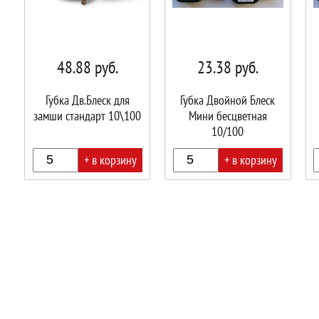
48.88
руб.
23.38
руб.
Губка Дв.Блеск для
Губка Двойной Блеск
замши стандарт 10\100
Мини бесцветная
10/100
+ в корзину
+ в корзину
В
В
В
корзине!
корзине!
корз