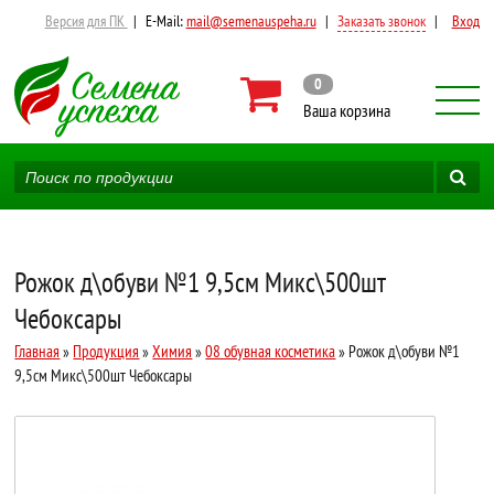
Версия для ПК
|
E-Mail:
mail@semenauspeha.ru
|
Заказать звонок
|
Вход
0
Ваша корзина
Рожок д\обуви №1 9,5см Микс\500шт
Чебоксары
Главная
»
Продукция
»
Химия
»
08 обувная косметика
» Рожок д\обуви №1
9,5см Микс\500шт Чебоксары