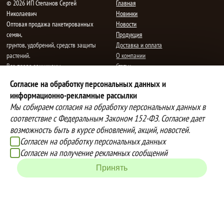
© 2026 ИП Степанов Сергей
Главная
Николаевич
Новинки
Oптовая продажа пакетированных
Новости
семян,
Продукция
грунтов, удобрений, средств защиты
Доставка и оплата
растений.
О компании
Все права защищены.
Статьи
Контакты
Согласие на обработку персональных данных и
E-mail:
mail@semenauspeha.ru
Телефон: +7 (8352) 28-80-34
информационно-рекламные рассылки
Адрес: г. Чебоксары, пр. Мира 76 А
Мы собираем согласия на обработку персональных данных в
соответствие с Федеральным Законом 152-ФЗ. Согласие дает
возможность быть в курсе обновлений, акций, новостей.
Способы оплаты
Доставка
Согласен на обработку персональных данных
Вы можете оплатить покупки
Наша компания осуществляет
Согласен на получение рекламных сообщений
наличными при получении товара,
бесплатную
Принять
либо выбрать другой способ оплаты
доставку до терминалов транспортных
Инструкция по оплате банковской
компаний.
картой
Подробнее об условиях условиях
оплаты и доставки
Создание сайта -
IZEX