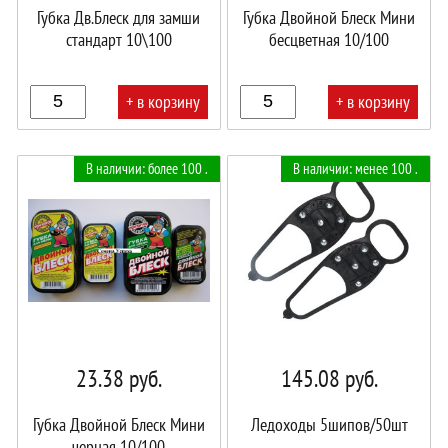
Губка Дв.Блеск для замши
Губка Двойной Блеск Мини
стандарт 10\100
бесцветная 10/100
+ в корзину
+ в корзину
В
В
В наличии: более 100 .
В наличии: менее 100 .
корзине!
корзине!
23.38
руб.
145.08
руб.
Губка Двойной Блеск Мини
Ледоходы 5шипов/50шт
черная 10/100