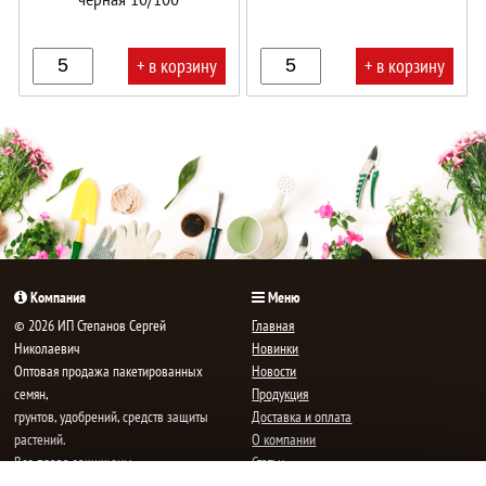
+ в корзину
+ в корзину
В
В
корзине!
корзине!
Компания
Меню
© 2026 ИП Степанов Сергей
Главная
Николаевич
Новинки
Oптовая продажа пакетированных
Новости
семян,
Продукция
грунтов, удобрений, средств защиты
Доставка и оплата
растений.
О компании
Все права защищены.
Статьи
Контакты