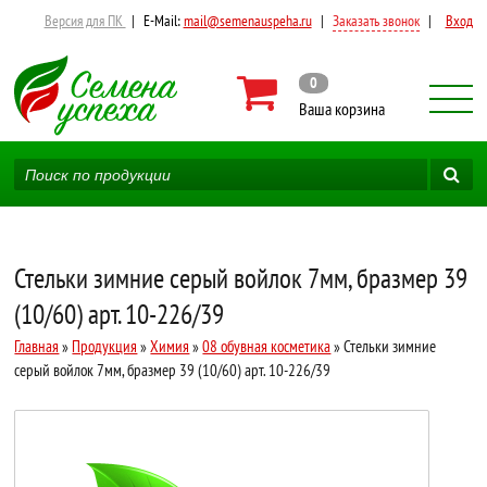
Версия для ПК
|
E-Mail:
mail@semenauspeha.ru
|
Заказать звонок
|
Вход
0
Ваша корзина
Стельки зимние серый войлок 7мм, бразмер 39
(10/60) арт. 10-226/39
Главная
»
Продукция
»
Химия
»
08 обувная косметика
» Стельки зимние
серый войлок 7мм, бразмер 39 (10/60) арт. 10-226/39