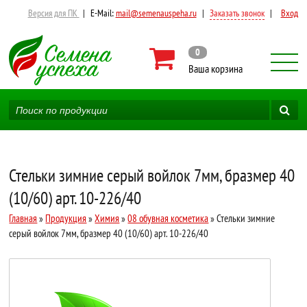
Версия для ПК
|
E-Mail:
mail@semenauspeha.ru
|
Заказать звонок
|
Вход
0
Ваша корзина
Стельки зимние серый войлок 7мм, бразмер 40
(10/60) арт. 10-226/40
Главная
»
Продукция
»
Химия
»
08 обувная косметика
» Стельки зимние
серый войлок 7мм, бразмер 40 (10/60) арт. 10-226/40