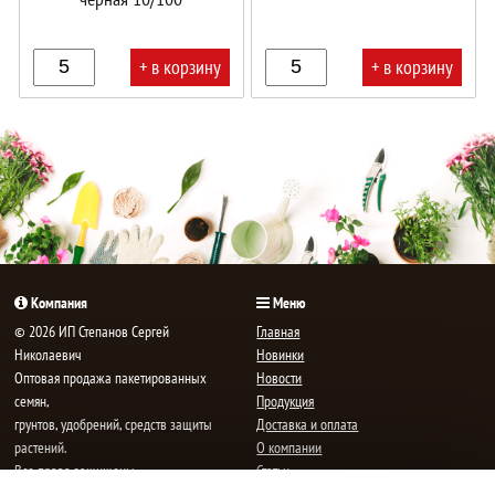
+ в корзину
+ в корзину
В
В
корзине!
корзине!
Компания
Меню
© 2026 ИП Степанов Сергей
Главная
Николаевич
Новинки
Oптовая продажа пакетированных
Новости
семян,
Продукция
грунтов, удобрений, средств защиты
Доставка и оплата
растений.
О компании
Все права защищены.
Статьи
Контакты