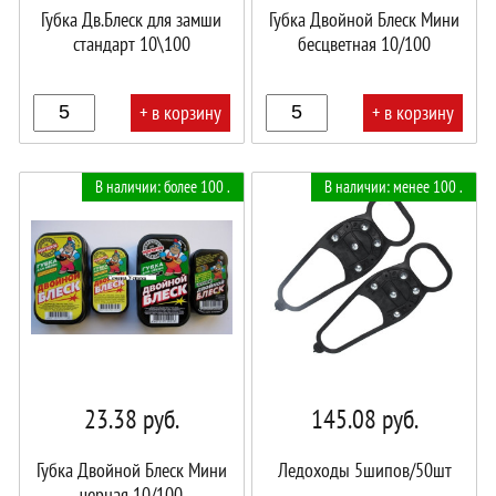
Губка Дв.Блеск для замши
Губка Двойной Блеск Мини
стандарт 10\100
бесцветная 10/100
+ в корзину
+ в корзину
В
В
В наличии: более 100 .
В наличии: менее 100 .
корзине!
корзине!
23.38
руб.
145.08
руб.
Губка Двойной Блеск Мини
Ледоходы 5шипов/50шт
черная 10/100